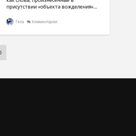
как слова, произнесенные в
присутствии «объекта вожделения»....
Гела
Комментарии
0