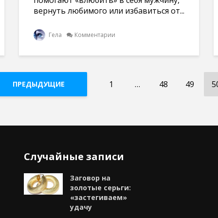
помогают «влюбить» в себя мужчину,
вернуть любимого или избавиться от...
Гела
Комментарии
1
…
48
49
5
ПРЕДЫДУЩИЕ
Случайные записи
Заговор на
золотые серьги:
«застегиваем»
удачу