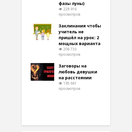
фазы луны)
в
228 916
воры на
просмотров
п
ние: чудеса
аются там
Заклинания чтобы
З
 них верят!
учитель не
097 просмотров
пришёл на урок: 2
мощных варианта
п
ы Таро для
206 733
ти на
просмотров
п
тере в
шем качестве
Заговоры на
З
330 просмотров
любовь девушки
на расстоянии
(
195 661
просмотров
п