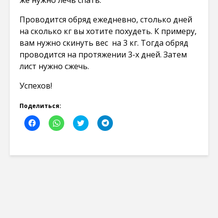
же нужно лечь спать.
Проводится обряд ежедневно, столько дней
на сколько кг вы хотите похудеть. К примеру,
вам нужно скинуть вес на 3 кг. Тогда обряд
проводится на протяжении 3-х дней. Затем
лист нужно сжечь.
Успехов!
Поделиться:
Н
Н
Н
Н
а
а
а
а
ж
ж
ж
ж
м
м
м
м
и
и
и
и
т
т
т
т
е
е
е
е
,
,
,
,
ч
ч
ч
ч
т
т
т
т
о
о
о
о
б
б
б
б
ы
ы
ы
ы
о
п
п
п
т
о
о
о
к
д
д
д