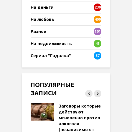
На деньги
230
На любовь
400
Разное
101
8
На недвижимость
41
Сериал "Гадалка"
37
ПОПУЛЯРНЫЕ
ЗАПИСИ
ток на удачу
Заговоры которые
З
терее: самый
действуют
ктивный и
мгновенно против
м
той
алкоголя
п
(независимо от
м
271 просмотров