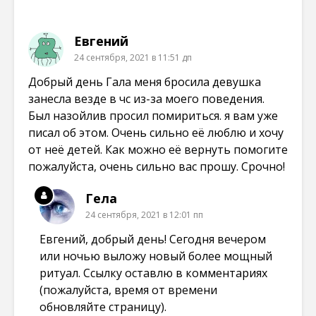
о
о
о
о
к
м
м
м
н
о
о
о
е
к
к
к
Евгений
)
н
н
н
е
е
е
24 сентября, 2021 в 11:51 дп
)
)
)
Добрый день Гала меня бросила девушка
занесла везде в чс из-за моего поведения.
Был назойлив просил помириться. я вам уже
писал об этом. Очень сильно её люблю и хочу
от неё детей. Как можно её вернуть помогите
пожалуйста, очень сильно вас прошу. Срочно!
Гела
24 сентября, 2021 в 12:01 пп
Евгений, добрый день! Сегодня вечером
или ночью выложу новый более мощный
ритуал. Ссылку оставлю в комментариях
(пожалуйста, время от времени
обновляйте страницу).