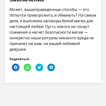
Может, вышеприведённые способы — это
попытки приворожить и обмануть? На самом
деле, я выложила заговоры белой магии для
настоящей любви. Пусть никого не гложут
сомнения и насчёт безопасности магии —
конкретно наши ритуалы никакого вреда не
причинят ни вам, ни вашей любимой
девушке.
Поделиться:
Н
Н
Н
Н
а
а
а
а
ж
ж
ж
ж
м
м
м
м
и
и
и
и
т
т
т
т
е
е
е
е
,
,
,
,
ч
ч
ч
ч
т
т
т
т
о
о
о
о
б
б
б
б
ы
ы
ы
ы