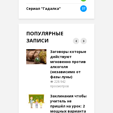
Сериал "Гадалка"
37
ПОПУЛЯРНЫЕ
ЗАПИСИ
ток на удачу
Заговоры которые
З
терее: самый
действуют
ктивный и
мгновенно против
м
той
алкоголя
п
(независимо от
м
278 просмотров
фазы луны)
в
228 942
воры на
просмотров
п
ние: чудеса
аются там
Заклинания чтобы
З
 них верят!
учитель не
101 просмотров
пришёл на урок: 2
мощных варианта
п
ы Таро для