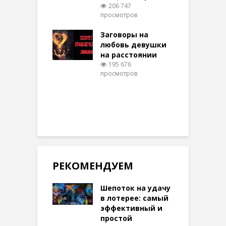
206 747
ти на
просмотров
п
тере в
шем качестве
Заговоры на
З
346 просмотров
любовь девушки
на расстоянии
(
195 676
просмотров
п
РЕКОМЕНДУЕМ
Шепоток на удачу
в лотерее: самый
эффективный и
простой