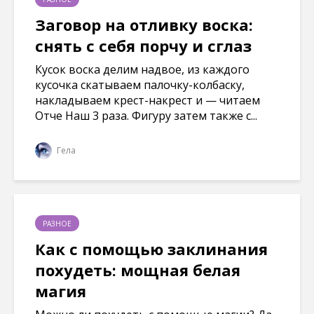
е
к
к
к
)
н
н
н
Заговор на отливку воска:
е
е
е
)
)
)
снять с себя порчу и сглаз
Кусок воска делим надвое, из каждого
кусочка скатываем палочку-колбаску,
накладываем крест-накрест и — читаем
Отче Наш 3 раза. Фигуру затем также с...
Гела
РАЗНОЕ
Как с помощью заклинания
похудеть: мощная белая
магия