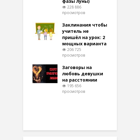
фазы луны)
в
228 886
воры на
просмотров
п
ние: чудеса
аются там
Заклинания чтобы
З
 них верят!
учитель не
094 просмотров
пришёл на урок: 2
мощных варианта
п
ы Таро для
206 725
ти на
просмотров
п
тере в
шем качестве
Заговоры на
З
319 просмотров
любовь девушки
на расстоянии
(
195 656
просмотров
п