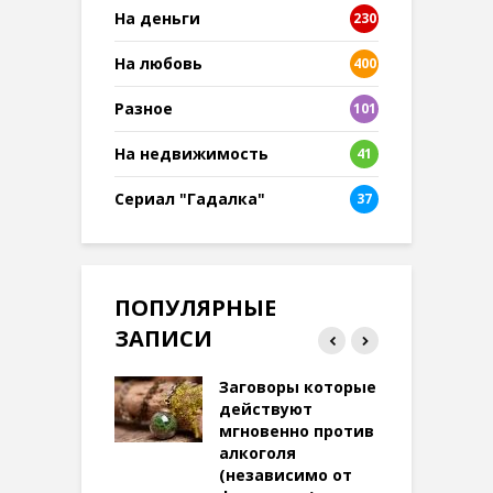
На деньги
230
На любовь
400
Разное
101
8
На недвижимость
41
Сериал "Гадалка"
37
ПОПУЛЯРНЫЕ
ЗАПИСИ
ток на удачу
Заговоры которые
З
терее: самый
действуют
ктивный и
мгновенно против
м
той
алкоголя
п
(независимо от
м
269 просмотров