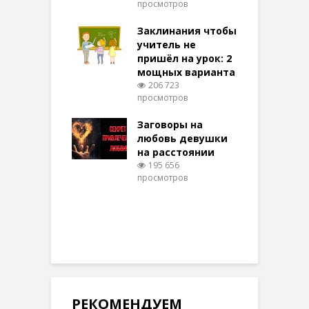
просмотров
п
ние: чудеса
аются там
Заклинания чтобы
З
 них верят!
учитель не
091 просмотров
пришёл на урок: 2
мощных варианта
п
ы Таро для
206 723
ти на
просмотров
п
тере в
шем качестве
Заговоры на
З
316 просмотров
любовь девушки
на расстоянии
(
195 656
просмотров
п
РЕКОМЕНДУЕМ