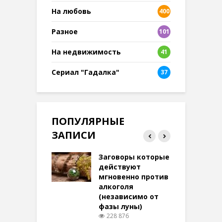
На любовь
400
Разное
101
8
На недвижимость
41
Сериал "Гадалка"
37
ПОПУЛЯРНЫЕ
ЗАПИСИ
ток на удачу
Заговоры которые
З
терее: самый
действуют
ктивный и
мгновенно против
м
той
алкоголя
п
(независимо от
м
269 просмотров
фазы луны)
в
228 876
воры на