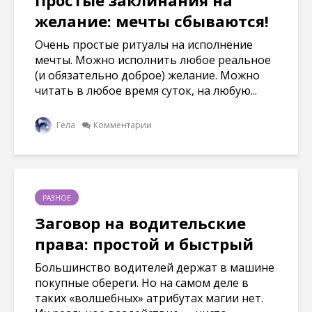
Простые заклинания на
е
е
е
)
)
)
желание: мечты сбываются!
Очень простые ритуалы на исполнение
мечты. Можно исполнить любое реальное
(и обязательно доброе) желание. Можно
читать в любое время суток, на любую...
Гела
Комментарии
РАЗНОЕ
Заговор на водительские
права: простой и быстрый
Большинство водителей держат в машине
покупные обереги. Но на самом деле в
таких «волшебных» атрибутах магии нет.