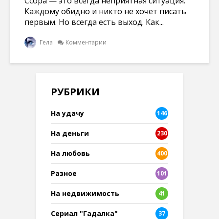
Ссора — это всегда неприятная ситуация.
Каждому обидно и никто не хочет писать
первым. Но всегда есть выход. Как...
Гела
Комментарии
РУБРИКИ
На удачу
146
На деньги
230
На любовь
400
Разное
101
8
На недвижимость
41
Сериал "Гадалка"
37