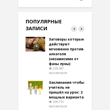
ПОПУЛЯРНЫЕ
ЗАПИСИ
ток на удачу
Заговоры которые
З
терее: самый
действуют
ктивный и
мгновенно против
м
той
алкоголя
п
(независимо от
м
284 просмотров
фазы луны)
в
228 967
воры на
просмотров
п
ние: чудеса
аются там
Заклинания чтобы
З
 них верят!
учитель не
104 просмотров
пришёл на урок: 2
мощных варианта
п
ы Таро для
206 755
ти на
просмотров
п
тере в