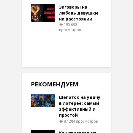
шем качестве
Заговоры на
З
348 просмотров
любовь девушки
на расстоянии
(
195 692
просмотров
п
РЕКОМЕНДУЕМ
Шепоток на удачу
в лотерее: самый
эффективный и
простой
87 284 просмотров
Как приготовить