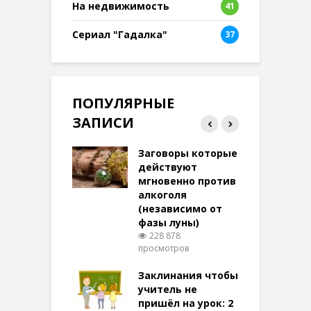
На недвижимость
41
Сериал "Гадалка"
37
ПОПУЛЯРНЫЕ
ЗАПИСИ
ток на удачу
Заговоры которые
З
терее: самый
действуют
ктивный и
мгновенно против
м
той
алкоголя
п
(независимо от
м
269 просмотров
фазы луны)
в
228 878
воры на
просмотров
п
ние: чудеса
аются там
Заклинания чтобы
З
 них верят!
учитель не
092 просмотров
пришёл на урок: 2