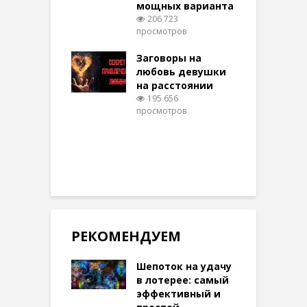
мощных варианта
п
ы Таро для
206 723
ти на
просмотров
п
тере в
шем качестве
Заговоры на
З
316 просмотров
любовь девушки
на расстоянии
(
195 656
просмотров
п
РЕКОМЕНДУЕМ
Шепоток на удачу
в лотерее: самый
эффективный и