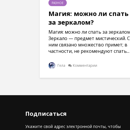
)
н
н
н
РАЗНОЕ
е
е
е
)
)
)
Магия: можно ли спать
за зеркалом?
Магия: можно ли спать за зеркало
Зеркало — предмет мистический. С
ним связано множество примет; в
частности, не рекомендуют спать...
Гела
Комментарии
Подписаться
Укажите свой адрес электронной почты, чтобы