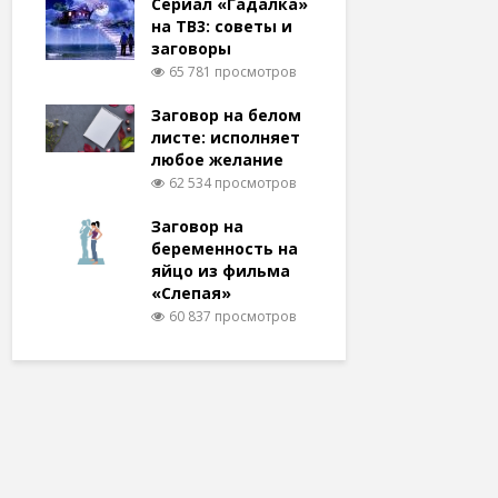
Сериал «Гадалка»
на ТВ3: советы и
заговоры
65 781 просмотров
Заговор на белом
листе: исполняет
любое желание
62 534 просмотров
Заговор на
беременность на
яйцо из фильма
«Слепая»
60 837 просмотров