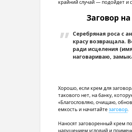
крайний случай — подойдет и с
Заговор на
Серебряная роса с а
красу возвращала. Во
ради исцеления (имя
наговариваю, замыка
Хорошо, если крем для заговор
такового нет, на банку, котор
«Благословляю, очищаю, обнов
емкость и начитайте
заговор
.
Наносят заговоренный крем по 
нарушением условий и примен