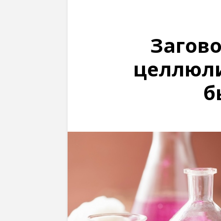
Загово
целлюли
б