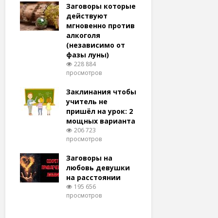
удачу
Заговоры которые
Заговоры
амый
действуют
действу
й и
мгновенно против
мгновенн
алкоголя
похудени
(независимо от
магия (н
тров
фазы луны)
варианто
228 884
159 368
просмотров
просмотро
еса
ам
Заклинания чтобы
Заговоры
ят!
учитель не
любовь 
тров
пришёл на урок: 2
(женщин
мощных варианта
простые 
для
206 723
146 318
просмотров
просмотро
естве
Заговоры на
Заговор 
тров
любовь девушки
вернуть
на расстоянии
(очень с
195 656
125 311
просмотров
просмотро