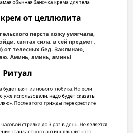
амая обычная баночка крема для тела.
101 265
просмотров
 крем от целлюлита
нгельского перста кожу умягчала,
йди, святая сила, в сей предмет,
) от телесных бед. Заклинаю,
ю. Аминь, аминь, аминь!
Ритуал
а будет взят из нового тюбика. Но если
ую уже использовали, надо будет сказать
ляю». После этого трижды перекрестите
часовой стрелке до 3 раз в день. Не является
ение стандартного антицеллюлитного