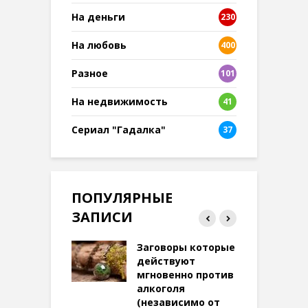
На деньги
230
На любовь
400
Разное
101
8
На недвижимость
41
Сериал "Гадалка"
37
ПОПУЛЯРНЫЕ
ЗАПИСИ
ток на удачу
Заговоры которые
З
терее: самый
действуют
ктивный и
мгновенно против
м
той
алкоголя
п
(независимо от
м
288 просмотров