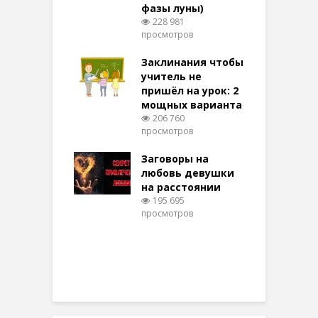
фазы луны)
в
228 981
воры на
просмотров
п
ние: чудеса
аются там
Заклинания чтобы
З
 них верят!
учитель не
106 просмотров
пришёл на урок: 2
мощных варианта
п
ы Таро для
206 760
ти на
просмотров
п
тере в
шем качестве
Заговоры на
З
348 просмотров
любовь девушки
на расстоянии
(
195 695
просмотров
п