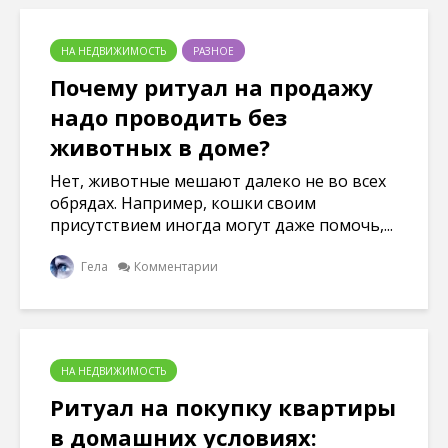
м
в
в
в
о
о
о
о
к
м
м
м
н
о
о
о
НА НЕДВИЖИМОСТЬ
РАЗНОЕ
е
к
к
к
)
н
н
н
Почему ритуал на продажу
е
е
е
)
)
)
надо проводить без
животных в доме?
Нет, животные мешают далеко не во всех
обрядах. Например, кошки своим
присутствием иногда могут даже помочь,...
Гела
Комментарии
НА НЕДВИЖИМОСТЬ
Ритуал на покупку квартиры
в домашних условиях: