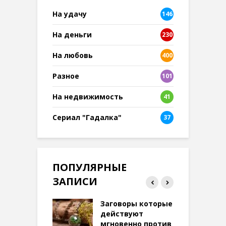
На удачу
146
На деньги
230
На любовь
400
Разное
101
8
На недвижимость
41
Сериал "Гадалка"
37
ПОПУЛЯРНЫЕ
ЗАПИСИ
ток на удачу
Заговоры которые
З
терее: самый
действуют
ктивный и
мгновенно против
м