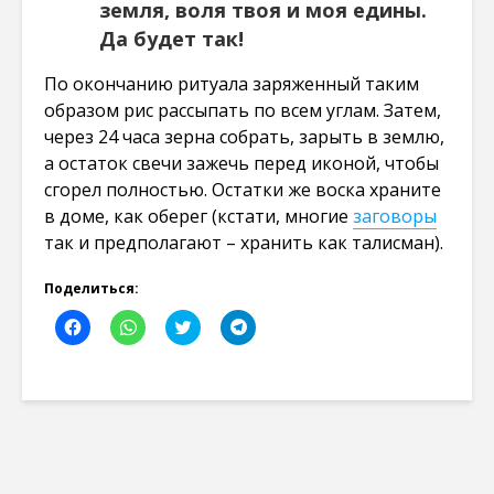
земля, воля твоя и моя едины.
Да будет так!
По окончанию ритуала заряженный таким
образом рис рассыпать по всем углам. Затем,
через 24 часа зерна собрать, зарыть в землю,
а остаток свечи зажечь перед иконой, чтобы
сгорел полностью. Остатки же воска храните
в доме, как оберег (кстати, многие
заговоры
так и предполагают – хранить как талисман).
Поделиться:
Н
Н
Н
Н
а
а
а
а
ж
ж
ж
ж
м
м
м
м
и
и
и
и
т
т
т
т
е
е
е
е
,
,
,
,
ч
ч
ч
ч
т
т
т
т
о
о
о
о
б
б
б
б