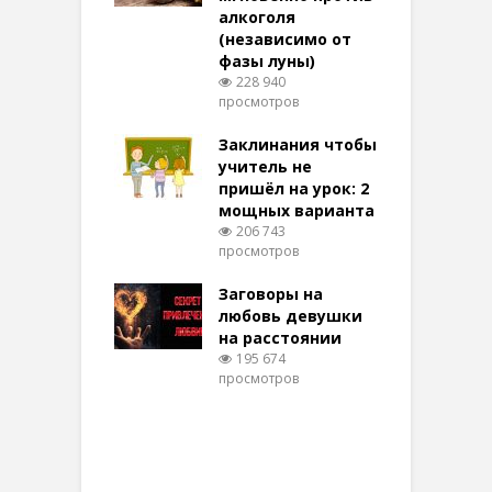
той
алкоголя
п
(независимо от
м
278 просмотров
фазы луны)
в
228 940
воры на
просмотров
п
ние: чудеса
аются там
Заклинания чтобы
З
 них верят!
учитель не
101 просмотров
пришёл на урок: 2
мощных варианта
п
ы Таро для
206 743
ти на
просмотров
п
тере в
шем качестве
Заговоры на
З
344 просмотров
любовь девушки
на расстоянии
(
195 674
просмотров
п