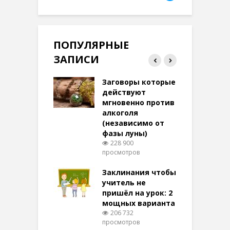
ПОПУЛЯРНЫЕ
ЗАПИСИ
ток на удачу
Заговоры которые
З
терее: самый
действуют
ктивный и
мгновенно против
м
той
алкоголя
п
(независимо от
м
270 просмотров
фазы луны)
в
228 900
воры на
просмотров
п
ние: чудеса
аются там
Заклинания чтобы
З
 них верят!
учитель не
096 просмотров
пришёл на урок: 2
мощных варианта
п
ы Таро для
206 732
ти на
просмотров
п
тере в