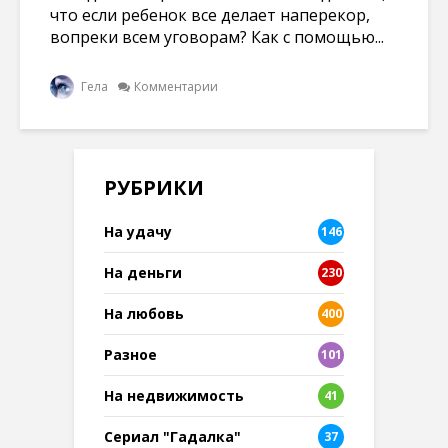
что если ребенок все делает наперекор,
вопреки всем уговорам? Как с помощью...
Гела
Комментарии
РУБРИКИ
На удачу
146
На деньги
230
На любовь
400
Разное
101
8
На недвижимость
41
Сериал "Гадалка"
37