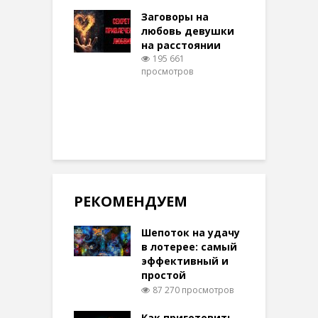
шем качестве
Заговоры на
З
327 просмотров
любовь девушки
на расстоянии
(
195 661
просмотров
п
РЕКОМЕНДУЕМ
Шепоток на удачу
в лотерее: самый
эффективный и
простой
87 270 просмотров
Как приготовить