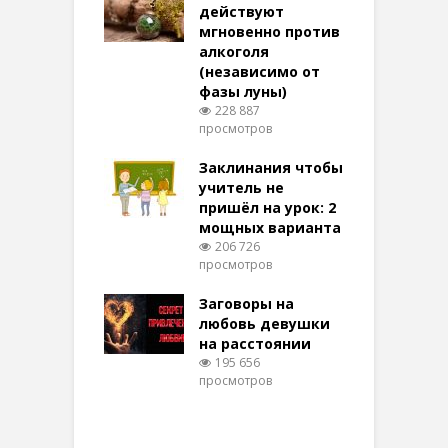
терее: самый
действуют
ктивный и
мгновенно против
м
той
алкоголя
п
(независимо от
м
269 просмотров
фазы луны)
в
228 887
воры на
просмотров
п
ние: чудеса
аются там
Заклинания чтобы
З
 них верят!
учитель не
094 просмотров
пришёл на урок: 2
мощных варианта
п
ы Таро для
206 726
ти на
просмотров
п
тере в
шем качестве
Заговоры на
З
319 просмотров
любовь девушки
на расстоянии
(
195 656
просмотров
п