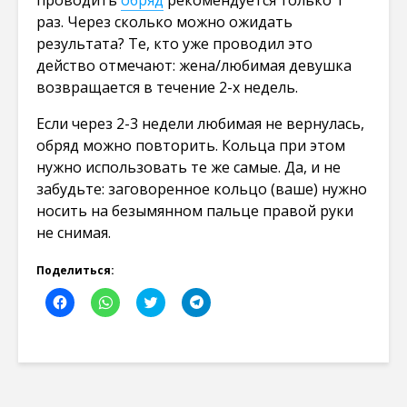
раз. Через сколько можно ожидать
результата? Те, кто уже проводил это
действо отмечают: жена/любимая девушка
возвращается в течение 2-х недель.
Если через 2-3 недели любимая не вернулась,
обряд можно повторить. Кольца при этом
нужно использовать те же самые. Да, и не
забудьте: заговоренное кольцо (ваше) нужно
носить на безымянном пальце правой руки
не снимая.
Поделиться:
Н
Н
Н
Н
а
а
а
а
ж
ж
ж
ж
м
м
м
м
и
и
и
и
т
т
т
т
е
е
е
е
,
,
,
,
ч
ч
ч
ч
т
т
т
т