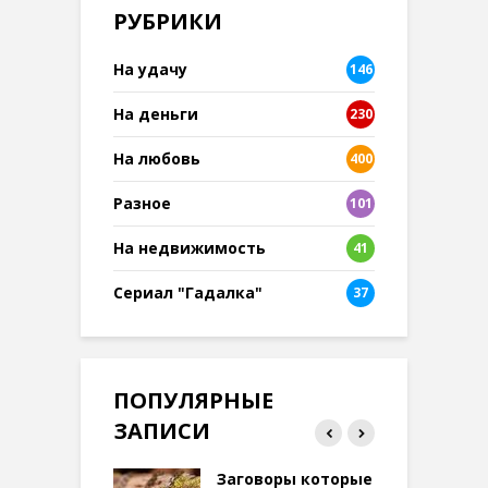
РУБРИКИ
На удачу
146
На деньги
230
На любовь
400
Разное
101
8
На недвижимость
41
Сериал "Гадалка"
37
ПОПУЛЯРНЫЕ
ЗАПИСИ
ток на удачу
Заговоры которые
З