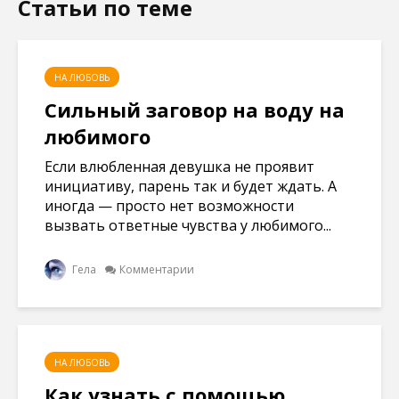
Статьи по теме
о
в
в
в
в
н
н
н
о
о
о
о
м
в
в
в
о
о
о
о
к
м
м
м
н
о
о
о
НА ЛЮБОВЬ
е
к
к
к
)
н
н
н
Сильный заговор на воду на
е
е
е
)
)
)
любимого
Если влюбленная девушка не проявит
инициативу, парень так и будет ждать. А
иногда — просто нет возможности
вызвать ответные чувства у любимого...
Гела
Комментарии
НА ЛЮБОВЬ
Как узнать с помощью