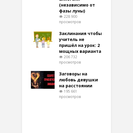
(независимо от
м
270 просмотров
фазы луны)
в
228 900
воры на
просмотров
п
ние: чудеса
аются там
Заклинания чтобы
З
 них верят!
учитель не
096 просмотров
пришёл на урок: 2
мощных варианта
п
ы Таро для
206 732
ти на
просмотров
п
тере в
шем качестве
Заговоры на
З
327 просмотров
любовь девушки
на расстоянии
(
195 661
просмотров
п