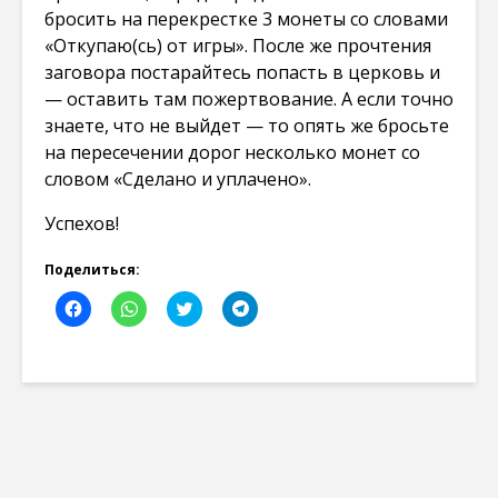
бросить на перекрестке 3 монеты со словами
«Откупаю(сь) от игры». После же прочтения
заговора постарайтесь попасть в церковь и
— оставить там пожертвование. А если точно
знаете, что не выйдет — то опять же бросьте
на пересечении дорог несколько монет со
словом «Сделано и уплачено».
Успехов!
Поделиться:
Н
Н
Н
Н
а
а
а
а
ж
ж
ж
ж
м
м
м
м
и
и
и
и
т
т
т
т
е
е
е
е
,
,
,
,
ч
ч
ч
ч
т
т
т
т
о
о
о
о
б
б
б
б
ы
ы
ы
ы
о
п
п
п