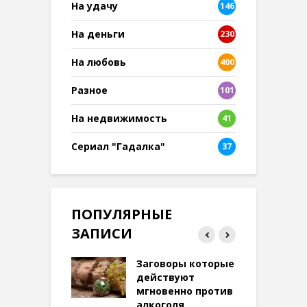
На удачу
146
На деньги
230
На любовь
400
Разное
101
8
На недвижимость
41
Сериал "Гадалка"
37
ПОПУЛЯРНЫЕ
ЗАПИСИ
ток на удачу
Заговоры которые
З
терее: самый
действуют
ктивный и
мгновенно против
м
той
алкоголя
п