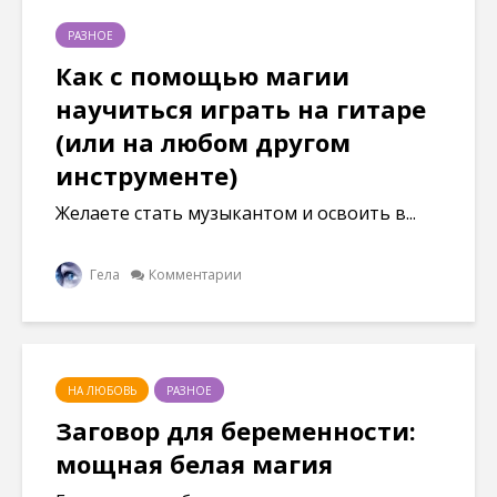
о
о
о
о
к
м
м
м
н
о
о
о
РАЗНОЕ
е
к
к
к
)
н
н
н
Как с помощью магии
е
е
е
)
)
)
научиться играть на гитаре
(или на любом другом
инструменте)
Желаете стать музыкантом и освоить в...
Гела
Комментарии
НА ЛЮБОВЬ
РАЗНОЕ
Заговор для беременности:
мощная белая магия