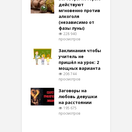
терее: самый
действуют
ктивный и
мгновенно против
м
той
алкоголя
п
(независимо от
м
278 просмотров
фазы луны)
в
228 940
воры на
просмотров
п
ние: чудеса
аются там
Заклинания чтобы
З
 них верят!
учитель не
101 просмотров
пришёл на урок: 2
мощных варианта
п
ы Таро для
206 744
ти на
просмотров
п
тере в
шем качестве
Заговоры на
З
344 просмотров
любовь девушки
на расстоянии
(
195 675
просмотров
п