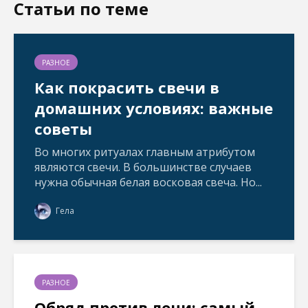
Статьи по теме
о
в
в
в
в
н
н
н
о
о
о
о
м
в
в
в
о
о
о
о
к
м
м
м
н
о
о
о
РАЗНОЕ
е
к
к
к
)
н
н
н
Как покрасить свечи в
е
е
е
)
)
)
домашних условиях: важные
советы
Во многих ритуалах главным атрибутом
являются свечи. В большинстве случаев
нужна обычная белая восковая свеча. Но...
Гела
РАЗНОЕ
Обряд против лени: самый