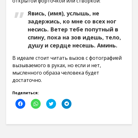
открытой форточкой или створкой:
Явись, (имя), услышь, не
задержись, ко мне со всех ног
несись. Ветер тебе попутный в
спину, пока на зов идешь, тело,
душу и сердце несешь. Аминь.
В идеале стоит читать вызов с фотографией
вызываемого в руках, но если и нет,
мысленного образа человека будет
достаточно.
Поделиться:
Н
Н
Н
Н
а
а
а
а
ж
ж
ж
ж
м
м
м
м
и
и
и
и
т
т
т
т
е
е
е
е
,
,
,
,
ч
ч
ч
ч