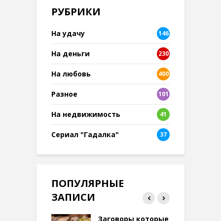
РУБРИКИ
На удачу
146
На деньги
230
На любовь
400
Разное
101
8
На недвижимость
41
Сериал "Гадалка"
37
ПОПУЛЯРНЫЕ
ЗАПИСИ
ток на удачу
Заговоры которые
З