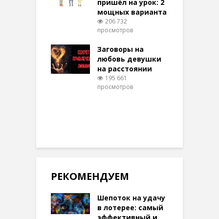
пришёл на урок: 2
мощных варианта
п
ы Таро для
206 732
ти на
просмотров
п
тере в
шем качестве
Заговоры на
З
327 просмотров
любовь девушки
на расстоянии
(
195 661
просмотров
п
РЕКОМЕНДУЕМ
Шепоток на удачу
в лотерее: самый
эффективный и