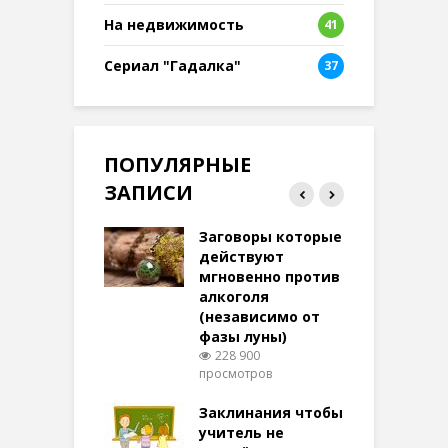
8
На недвижимость
41
Сериал "Гадалка"
37
ПОПУЛЯРНЫЕ
ЗАПИСИ
ток на удачу
Заговоры которые
З
терее: самый
действуют
ктивный и
мгновенно против
м
той
алкоголя
п
(независимо от
м
270 просмотров
фазы луны)
в
228 900
воры на
просмотров
п
ние: чудеса
аются там
Заклинания чтобы
З
 них верят!
учитель не
096 просмотров