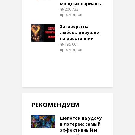
мощных варианта
п
ы Таро для
206 732
ти на
просмотров
п
тере в
шем качестве
Заговоры на
З
329 просмотров
любовь девушки
на расстоянии
(
195 661
просмотров
п
РЕКОМЕНДУЕМ
Шепоток на удачу
в лотерее: самый
эффективный и