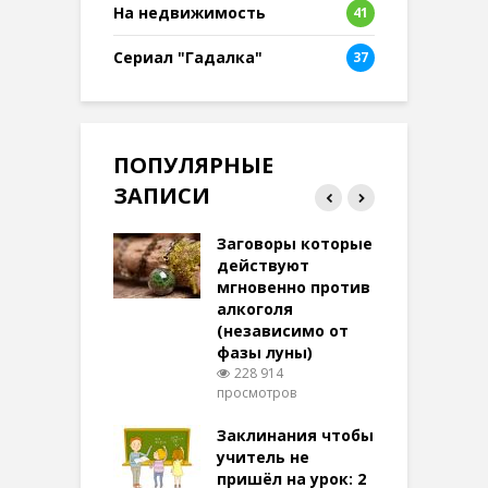
На недвижимость
41
Сериал "Гадалка"
37
ПОПУЛЯРНЫЕ
ЗАПИСИ
ток на удачу
Заговоры которые
З
терее: самый
действуют
ктивный и
мгновенно против
м
той
алкоголя
п
(независимо от
м
270 просмотров
фазы луны)
в
228 914
воры на
просмотров
п
ние: чудеса
аются там
Заклинания чтобы
З
 них верят!
учитель не
097 просмотров
пришёл на урок: 2