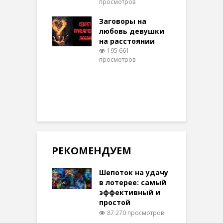
просмотров
п
тере в
шем качестве
Заговоры на
З
329 просмотров
любовь девушки
на расстоянии
(
195 661
просмотров
п
РЕКОМЕНДУЕМ
Шепоток на удачу
в лотерее: самый
эффективный и
простой
87 270 просмотров