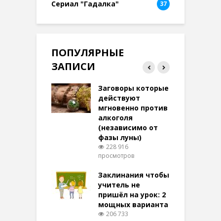
Сериал "Гадалка"
37
ПОПУЛЯРНЫЕ
ЗАПИСИ
ток на удачу
Заговоры которые
З
терее: самый
действуют
ктивный и
мгновенно против
м
той
алкоголя
п
(независимо от
м
270 просмотров
фазы луны)
в
228 916
воры на
просмотров
п
ние: чудеса
аются там
Заклинания чтобы
З
 них верят!
учитель не
097 просмотров
пришёл на урок: 2
мощных варианта
п
ы Таро для
206 733
ти на