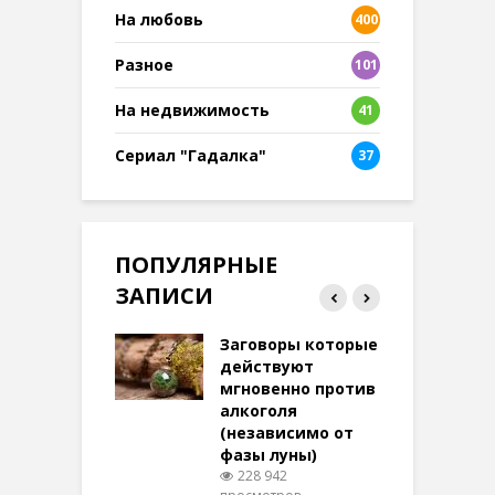
На любовь
400
Разное
101
8
На недвижимость
41
Сериал "Гадалка"
37
ПОПУЛЯРНЫЕ
ЗАПИСИ
ток на удачу
Заговоры которые
З
терее: самый
действуют
ктивный и
мгновенно против
м
той
алкоголя
п
(независимо от
м
278 просмотров
фазы луны)
в
228 942
воры на