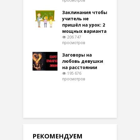
просмотров
п
ние: чудеса
аются там
Заклинания чтобы
З
 них верят!
учитель не
101 просмотров
пришёл на урок: 2
мощных варианта
п
ы Таро для
206 747
ти на
просмотров
п
тере в
шем качестве
Заговоры на
З
346 просмотров
любовь девушки
на расстоянии
(
195 676
просмотров
п
РЕКОМЕНДУЕМ