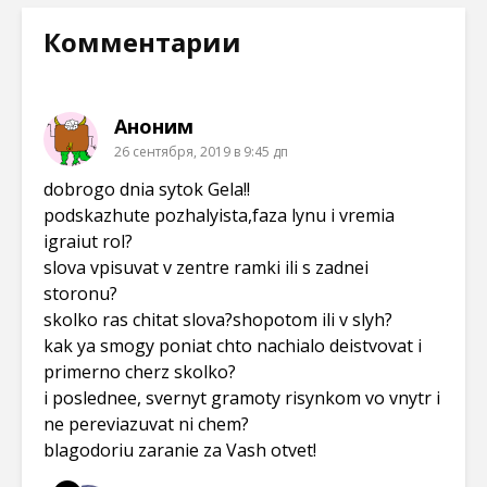
Комментарии
Аноним
26 сентября, 2019 в 9:45 дп
dobrogo dnia sytok Gela!!
podskazhute pozhalyista,faza lynu i vremia
igraiut rol?
slova vpisuvat v zentre ramki ili s zadnei
storonu?
skolko ras chitat slova?shopotom ili v slyh?
kak ya smogy poniat chto nachialo deistvovat i
primerno cherz skolko?
i poslednee, svernyt gramoty risynkom vo vnytr i
ne pereviazuvat ni chem?
blagodoriu zaranie za Vash otvet!