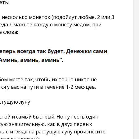
неты
 несколько монеток (подойдут любые, 2 или 3
меда. Смажьте каждую монету медом, при
 слова:
ом месте так, чтобы их точно никто не
я у вас на пути в течение 1-2 месяцев.
астущую луну
той и самый быстрый. Но тут есть один
кую значительную, как в двух первых
чью и глядя на растущую луну произнесите
читают трижды):