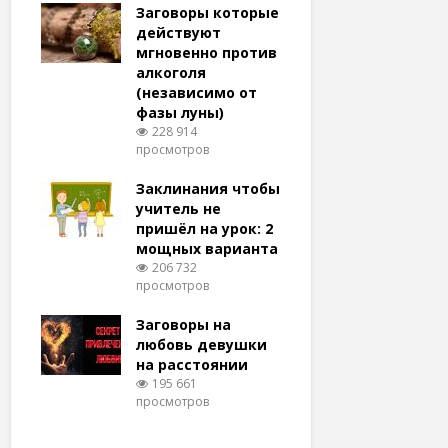
удачу
Заговоры которые
Заговоры
амый
действуют
действу
й и
мгновенно против
мгновенн
алкоголя
похудени
(независимо от
магия (н
тров
фазы луны)
варианто
228 914
159 373
просмотров
просмотро
еса
ам
Заклинания чтобы
Заговоры
ят!
учитель не
любовь 
тров
пришёл на урок: 2
(женщин
мощных варианта
простые 
для
206 732
146 322
просмотров
просмотро
естве
Заговоры на
Заговор 
тров
любовь девушки
вернуть
на расстоянии
(очень с
195 661
125 323
просмотров
просмотро