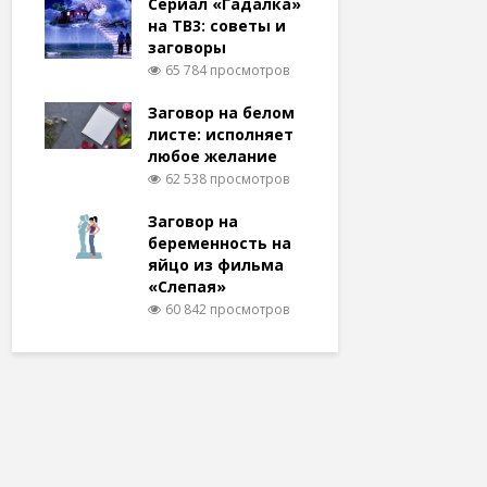
Сериал «Гадалка»
на ТВ3: советы и
заговоры
65 784 просмотров
Заговор на белом
листе: исполняет
любое желание
62 538 просмотров
Заговор на
беременность на
яйцо из фильма
«Слепая»
60 842 просмотров