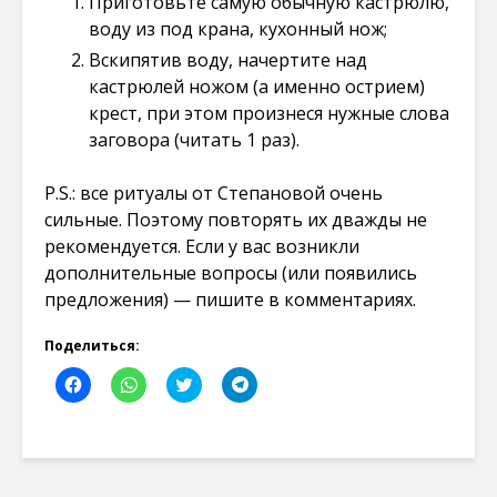
Приготовьте самую обычную кастрюлю,
воду из под крана, кухонный нож;
Вскипятив воду, начертите над
кастрюлей ножом (а именно острием)
крест, при этом произнеся нужные слова
заговора (читать 1 раз).
P.S.: все ритуалы от Степановой очень
сильные. Поэтому повторять их дважды не
рекомендуется. Если у вас возникли
дополнительные вопросы (или появились
предложения) — пишите в комментариях.
Поделиться:
Н
Н
Н
Н
а
а
а
а
ж
ж
ж
ж
м
м
м
м
и
и
и
и
т
т
т
т
е
е
е
е
,
,
,
,
ч
ч
ч
ч