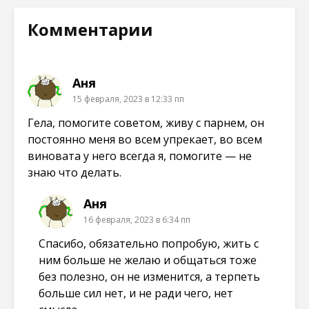
н
я
я
я
о
в
в
в
в
н
н
н
Комментарии
о
о
о
о
м
в
в
в
о
о
о
о
к
м
м
м
н
о
о
о
е
к
к
к
Аня
)
н
н
н
е
е
е
15 февраля, 2023 в 12:33 пп
)
)
)
Гела, помогите советом, живу с парнем, он
постоянно меня во всем упрекает, во всем
виновата у него всегда я, помогите — не
знаю что делать.
Аня
16 февраля, 2023 в 6:34 пп
Спасибо, обязательно попробую, жить с
ним больше не желаю и общаться тоже
без полезно, он не изменится, а терпеть
больше сил нет, и не ради чего, нет