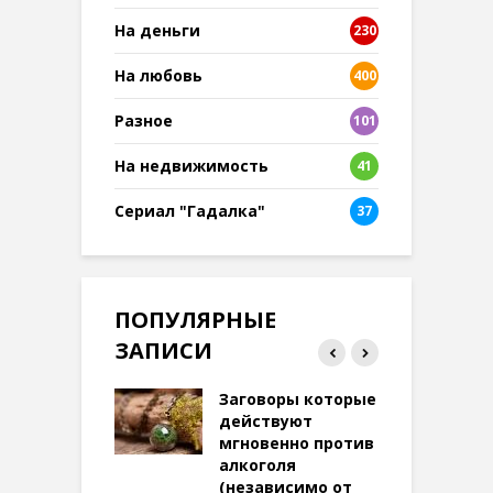
На деньги
230
На любовь
400
Разное
101
8
На недвижимость
41
Сериал "Гадалка"
37
ПОПУЛЯРНЫЕ
ЗАПИСИ
ток на удачу
Заговоры которые
З
терее: самый
действуют
ктивный и
мгновенно против
м
той
алкоголя
п
(независимо от
м
269 просмотров