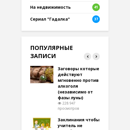
8
На недвижимость
41
Сериал "Гадалка"
37
ПОПУЛЯРНЫЕ
ЗАПИСИ
ток на удачу
Заговоры которые
З
терее: самый
действуют
ктивный и
мгновенно против
м
той
алкоголя
п
(независимо от
м
279 просмотров
фазы луны)
в
228 947
воры на
просмотров
п
ние: чудеса
аются там
Заклинания чтобы
З
 них верят!
учитель не
102 просмотров