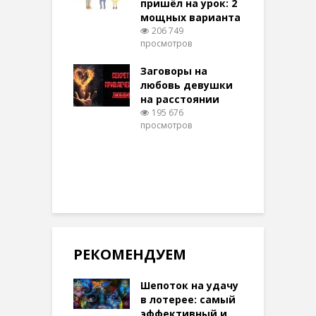
пришёл на урок: 2
мощных варианта
п
ы Таро для
206 749
ти на
просмотров
п
тере в
шем качестве
Заговоры на
З
346 просмотров
любовь девушки
на расстоянии
(
195 676
просмотров
п
РЕКОМЕНДУЕМ
Шепоток на удачу
в лотерее: самый
эффективный и