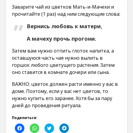
Заварите чай из цветков Мать-и-Мачехи и
прочитайте (1 раз) над ним следующие слова:
Вернись любовь к матери,
А мачеху прочь прогони.
Затем вам нужно отпить глоток напитка, а
оставшуюся часть чая нужно вылить в
горшок любого цветущего растения. Затем
оно ставится в комнате дочери или сына.
ВАЖНО: цветок должен расти именно у вас в
доме. Поэтому, если у вас нет цветов, то
нужно купить его заранее. Хотя бы за пару
дней до проведения ритуала.
Поделиться:
Н
Н
Н
Н
а
а
а
а