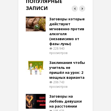
ПОПУЛЯРНЫЕ
ЗАПИСИ
ток на удачу
Заговоры которые
З
терее: самый
действуют
ктивный и
мгновенно против
м
той
алкоголя
п
(независимо от
м
278 просмотров
фазы луны)
в
228 940
воры на
просмотров
п
ние: чудеса
аются там
Заклинания чтобы
З
 них верят!
учитель не
101 просмотров
пришёл на урок: 2
мощных варианта
п
ы Таро для
206 743
ти на
просмотров
п
тере в
шем качестве
Заговоры на
З
344 просмотров
любовь девушки
на расстоянии
(
195 675