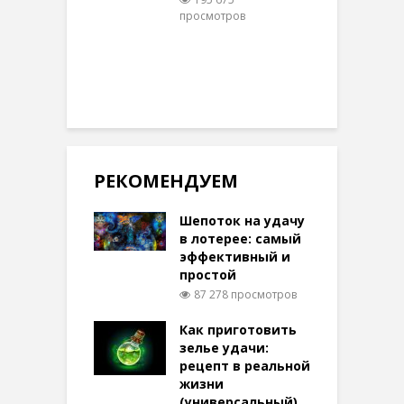
просмотров
п
РЕКОМЕНДУЕМ
Шепоток на удачу
в лотерее: самый
эффективный и
простой
87 278 просмотров
Как приготовить
зелье удачи:
рецепт в реальной
жизни
(универсальный)