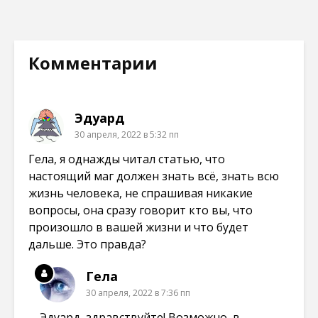
т
а
а
а
с
е
е
е
я
т
т
т
в
с
с
с
н
я
я
я
о
в
в
в
в
н
н
н
Комментарии
о
о
о
о
м
в
в
в
о
о
о
о
к
м
м
м
н
о
о
о
е
к
к
к
Эдуард
)
н
н
н
е
е
е
30 апреля, 2022 в 5:32 пп
)
)
)
Гела, я однажды читал статью, что
настоящий маг должен знать всё, знать всю
жизнь человека, не спрашивая никакие
вопросы, она сразу говорит кто вы, что
произошло в вашей жизни и что будет
дальше. Это правда?
Гела
30 апреля, 2022 в 7:36 пп
Эдуард, здравствуйте! Возможно, в