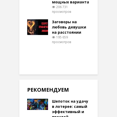
мощных варианта
п
ы Таро для
206 731
ти на
просмотров
п
тере в
шем качестве
Заговоры на
З
327 просмотров
любовь девушки
на расстоянии
(
195 659
просмотров
п
РЕКОМЕНДУЕМ
Шепоток на удачу
в лотерее: самый
эффективный и
простой