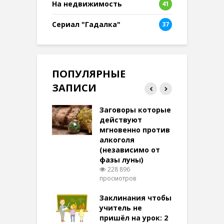
На недвижимость
41
Сериал "Гадалка"
37
ПОПУЛЯРНЫЕ
ЗАПИСИ
ток на удачу
Заговоры которые
З
терее: самый
действуют
ктивный и
мгновенно против
м
той
алкоголя
п
(независимо от
м
269 просмотров
фазы луны)
в
228 896
воры на
просмотров
п
ние: чудеса
аются там
Заклинания чтобы
З
 них верят!
учитель не
096 просмотров
пришёл на урок: 2