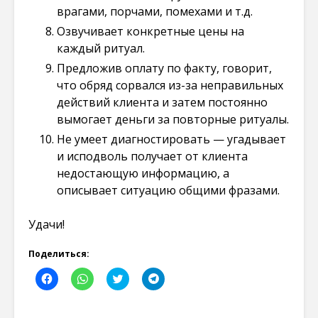
врагами, порчами, помехами и т.д.
Озвучивает конкретные цены на
каждый ритуал.
Предложив оплату по факту, говорит,
что обряд сорвался из-за неправильных
действий клиента и затем постоянно
вымогает деньги за повторные ритуалы.
Не умеет диагностировать — угадывает
и исподволь получает от клиента
недостающую информацию, а
описывает ситуацию общими фразами.
Удачи!
Поделиться:
Н
Н
Н
Н
а
а
а
а
ж
ж
ж
ж
м
м
м
м
и
и
и
и