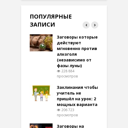
ПОПУЛЯРНЫЕ
ЗАПИСИ
ток на удачу
Заговоры которые
З
терее: самый
действуют
ктивный и
мгновенно против
м
той
алкоголя
п
(независимо от
м
269 просмотров
фазы луны)
в
228 884
воры на
просмотров
п
ние: чудеса
аются там
Заклинания чтобы
З
 них верят!
учитель не
092 просмотров
пришёл на урок: 2
мощных варианта
п
ы Таро для
206 723
ти на
просмотров
п
тере в
шем качестве
Заговоры на
З