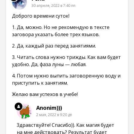
е
е
е
30 апреля, 2022 в 7:40 пп
)
)
)
Доброго времени суток!
1. Да, можно. Но не рекомендую в тексте
заговора указать более трех языков.
2. Да, каждый раз перед занятиями.
3. Читать слова нужно трижды. Как вам будет
удобно. Да, фаза луны — любая.
4. Потом нужно выпить заговоренную воду и
приступить к занятиям.
Желаю вам успехов в учебе!
Anonim)))
2 мая, 2022 в 9:20 дп
Здравствуйте! Спасибо)). Как магия будет
на мне действовать? Результат будет