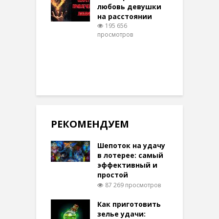
316 просмотров
любовь девушки
на расстоянии
(
195 656
просмотров
п
РЕКОМЕНДУЕМ
Шепоток на удачу
в лотерее: самый
эффективный и
простой
87 269 просмотров
Как приготовить
зелье удачи: