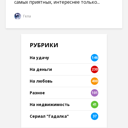
самых приятных, интереснее только...
Гела
РУБРИКИ
На удачу
146
На деньги
230
На любовь
400
Разное
101
8
На недвижимость
41
Сериал "Гадалка"
37