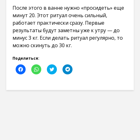
После этого в ванне нужно «просидеть» еще
минут 20. Этот ритуал очень сильный,
работает практически сразу. Первые
результаты будут заметны уже к утру — до
минус 3 кг. Если делать ритуал регулярно, то
можно скинуть до 30 кг.
Поделиться:
Н
Н
Н
Н
а
а
а
а
ж
ж
ж
ж
м
м
м
м
и
и
и
и
т
т
т
т
е
е
е
е
,
,
,
,
ч
ч
ч
ч
т
т
т
т
о
о
о
о
б
б
б
б
ы
ы
ы
ы
о
п
п
п
т
о
о
о
к
д
д
д
р
е
е
е
ы
л
л
л