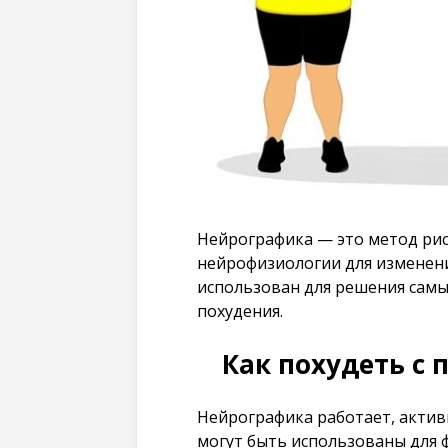
Нейрографика — это метод ри
нейрофизиологии для изменен
использован для решения самых
похудения.
Как похудеть с
Нейрографика работает, активи
могут быть использованы для