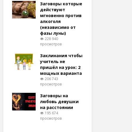
удачу
Заговоры которые
Заговоры
амый
действуют
действу
й и
мгновенно против
мгновенн
алкоголя
похудени
(независимо от
магия (н
тров
фазы луны)
варианто
228 940
159 376
просмотров
просмотро
еса
ам
Заклинания чтобы
Заговоры
ят!
учитель не
любовь 
тров
пришёл на урок: 2
(женщин
мощных варианта
простые 
для
206 743
146 331
просмотров
просмотро
естве
Заговоры на
Заговор 
тров
любовь девушки
вернуть
на расстоянии
(очень с
195 674
125 331
просмотров
просмотро