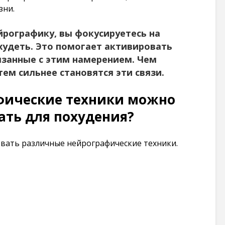
зни.
101 280
просмотров
йрографику, вы фокусируетесь на
худеть. Это помогает активировать
язанные с этим намерением. Чем
тем сильнее становятся эти связи.
фические техники можно
ать для похудения?
вать различные нейрографические техники.