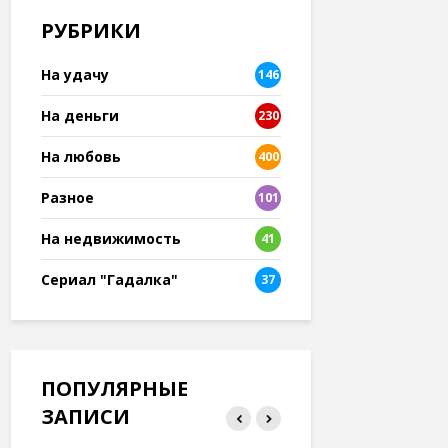
РУБРИКИ
На удачу
146
На деньги
230
На любовь
400
Разное
101
8
На недвижимость
41
Сериал "Гадалка"
37
ПОПУЛЯРНЫЕ
ЗАПИСИ