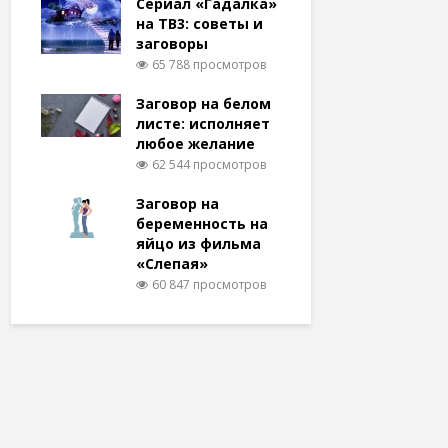
Сериал «Гадалка»
на ТВ3: советы и
заговоры
65 788 просмотров
Заговор на белом
листе: исполняет
любое желание
62 544 просмотров
Заговор на
беременность на
яйцо из фильма
«Слепая»
60 847 просмотров