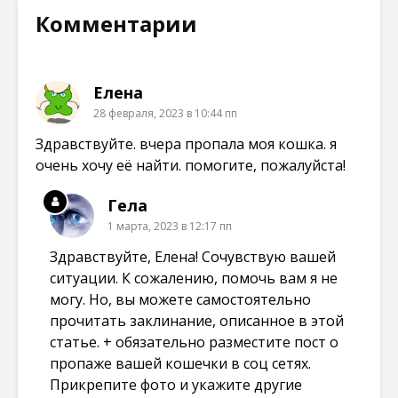
о
в
в
в
в
н
н
н
Комментарии
о
о
о
о
м
в
в
в
о
о
о
о
к
м
м
м
н
о
о
о
е
к
к
к
Елена
)
н
н
н
е
е
е
28 февраля, 2023 в 10:44 пп
)
)
)
Здравствуйте. вчера пропала моя кошка. я
очень хочу её найти. помогите, пожалуйста!
Гела
1 марта, 2023 в 12:17 пп
Здравствуйте, Елена! Сочувствую вашей
ситуации. К сожалению, помочь вам я не
могу. Но, вы можете самостоятельно
прочитать заклинание, описанное в этой
статье. + обязательно разместите пост о
пропаже вашей кошечки в соц сетях.
Прикрепите фото и укажите другие