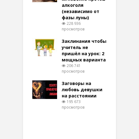
той
алкоголя
п
(независимо от
м
278 просмотров
фазы луны)
в
228 936
воры на
просмотров
п
ние: чудеса
аются там
Заклинания чтобы
З
 них верят!
учитель не
100 просмотров
пришёл на урок: 2
мощных варианта
п
ы Таро для
206 741
ти на
просмотров
п
тере в
шем качестве
Заговоры на
З
344 просмотров
любовь девушки
на расстоянии
(
195 673
просмотров
п