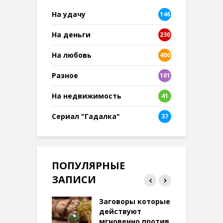
На удачу
146
На деньги
230
На любовь
400
Разное
101
8
На недвижимость
41
Сериал "Гадалка"
37
ПОПУЛЯРНЫЕ
ЗАПИСИ
ток на удачу
Заговоры которые
З
терее: самый
действуют
ктивный и
мгновенно против
м