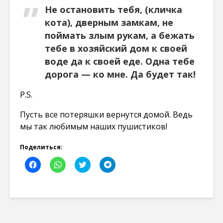
Не остановить тебя, (кличка
кота), дверным замкам, не
поймать злым рукам, а бежать
тебе в хозяйский дом к своей
воде да к своей еде. Одна тебе
дорога — ко мне. Да будет так!
P.S.
Пусть все потеряшки вернутся домой. Ведь
мы так любимым наших пушистиков!
Поделиться:
Н
Н
Н
Н
а
а
а
а
ж
ж
ж
ж
м
м
м
м
и
и
и
и
т
т
т
т
е
е
е
е
,
,
,
,
ч
ч
ч
ч
т
т
т
т