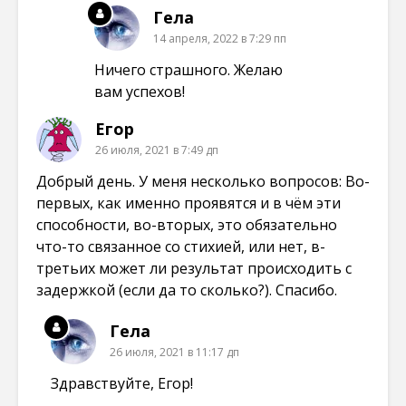
Гела
14 апреля, 2022 в 7:29 пп
Ничего страшного. Желаю
вам успехов!
Егор
26 июля, 2021 в 7:49 дп
Добрый день. У меня несколько вопросов: Во-
первых, как именно проявятся и в чём эти
способности, во-вторых, это обязательно
что-то связанное со стихией, или нет, в-
третьих может ли результат происходить с
задержкой (если да то сколько?). Спасибо.
Гела
26 июля, 2021 в 11:17 дп
Здравствуйте, Егор!