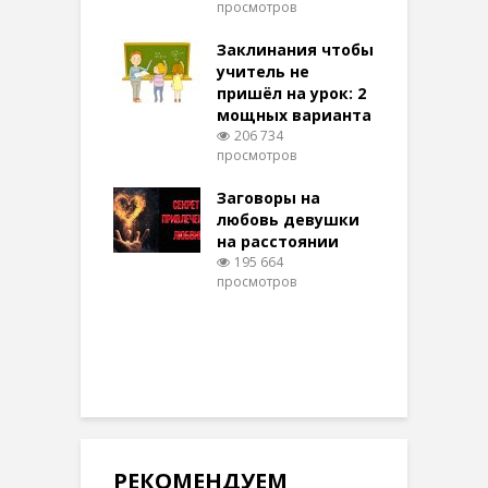
просмотров
п
ние: чудеса
аются там
Заклинания чтобы
З
 них верят!
учитель не
097 просмотров
пришёл на урок: 2
мощных варианта
п
ы Таро для
206 734
ти на
просмотров
п
тере в
шем качестве
Заговоры на
З
330 просмотров
любовь девушки
на расстоянии
(
195 664
просмотров
п
РЕКОМЕНДУЕМ