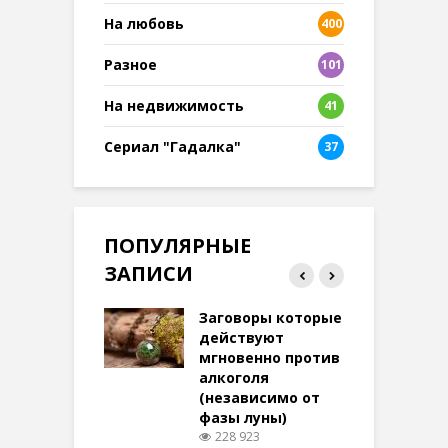
На любовь
400
Разное
101
8
На недвижимость
41
Сериал "Гадалка"
37
ПОПУЛЯРНЫЕ
ЗАПИСИ
ток на удачу
Заговоры которые
З
терее: самый
действуют
ктивный и
мгновенно против
м
той
алкоголя
п
(независимо от
м
271 просмотров
фазы луны)
в
228 923
воры на