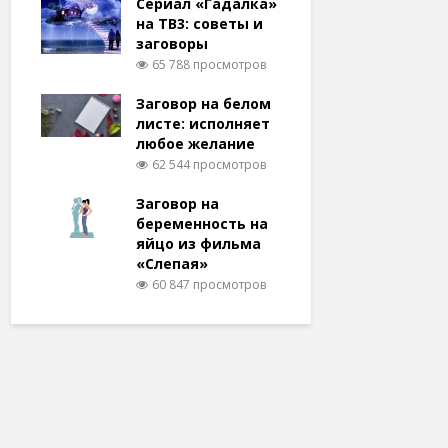
Сериал «Гадалка»
на ТВ3: советы и
заговоры
65 788 просмотров
Заговор на белом
листе: исполняет
любое желание
62 544 просмотров
Заговор на
беременность на
яйцо из фильма
«Слепая»
60 847 просмотров