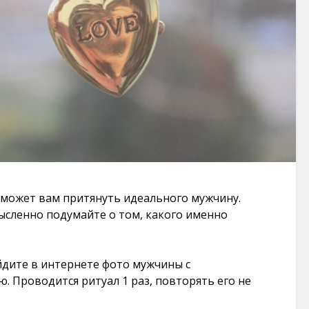
Заговоры которые
Шепоток на 
действуют
в лотерее: с
мгновенно на
эффективны
врага через соль:
простой
несколько
87 278 просмо
вариантов
106 204
Заговоры на
просмотров
желание: чуд
случаются т
Ритуал на любовь
где в них вер
на лавровый лист:
87 101 просмо
очень просто и
очень быстро
Карты Таро 
103 557
печати на
поможет вам притянуть идеального мужчину.
просмотров
принтере в
сленно подумайте о том, какого именно
хорошем кач
Заговор: закрыть
86 344 просмо
дорогу человеку
чтобы не приехал
йдите в интернете фото мужчины с
в определенное
место. + заговор
. Проводится ритуал 1 раз, повторять его не
чтобы человек
уехал