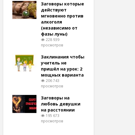
удачу
Заговоры которые
Заговоры
амый
действуют
действу
й и
мгновенно против
мгновенн
алкоголя
похудени
(независимо от
магия (н
тров
фазы луны)
варианто
228 939
159 376
просмотров
просмотро
еса
ам
Заклинания чтобы
Заговоры
ят!
учитель не
любовь 
тров
пришёл на урок: 2
(женщин
мощных варианта
простые 
для
206 743
146 331
просмотров
просмотро
естве
Заговоры на
Заговор 
тров
любовь девушки
вернуть
на расстоянии
(очень с
195 673
125 331
просмотров
просмотро