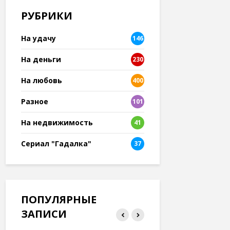
РУБРИКИ
На удачу
146
На деньги
230
На любовь
400
Разное
101
8
На недвижимость
41
Сериал "Гадалка"
37
ПОПУЛЯРНЫЕ
ЗАПИСИ