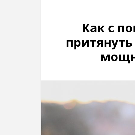
Как с п
притянуть
мощн