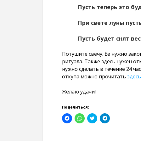
Пусть теперь это бу
При свете луны пусть
Пусть будет снят вес
Потушите свечу. Её нужно зако
ритуала. Также здесь нужен от
нужно сделать в течение 24 ча
откупа можно прочитать
здесь
Желаю удачи!
Поделиться:
Н
Н
Н
Н
а
а
а
а
ж
ж
ж
ж
м
м
м
м
и
и
и
и
т
т
т
т