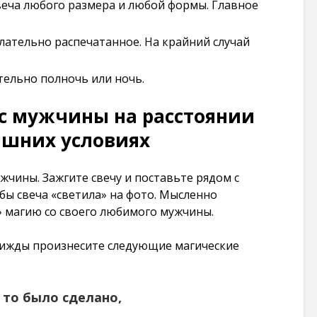
свеча любого размера и любой формы. Главное
101 263
просмотров
лательно распечатанное. На крайний случай
тельно полночь или ночь.
 с мужчины на расстоянии
ашних условиях
жчины. Зажгите свечу и поставьте рядом с
бы свеча «светила» на фото. Мысленно
» магию со своего любимого мужчины.
 трижды произнесите следующие магические
 то было сделано,