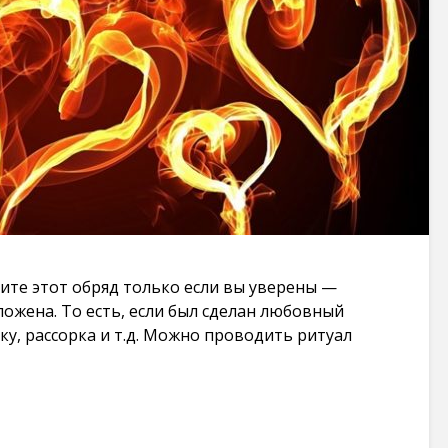
Заговоры которые
Шепоток на 
действуют
в лотерее: с
мгновенно на
эффективны
врага через соль:
простой
несколько
87 269 просмо
вариантов
106 187
Заговоры на
просмотров
желание: чуд
случаются т
Ритуал на любовь
где в них вер
на лавровый лист:
87 091 просмо
очень просто и
очень быстро
Карты Таро 
103 541
печати на
те этот обряд только если вы уверены —
просмотров
принтере в
ложена. То есть, если был сделан любовный
хорошем кач
Заговор: закрыть
ку, рассорка и т.д. Можно проводить ритуал
86 316 просмо
дорогу человеку
чтобы не приехал
в определенное
место. + заговор
чтобы человек
уехал