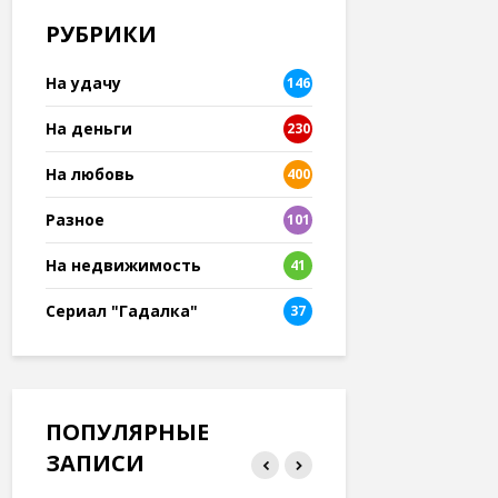
РУБРИКИ
На удачу
146
На деньги
230
На любовь
400
Разное
101
8
На недвижимость
41
Сериал "Гадалка"
37
ПОПУЛЯРНЫЕ
ЗАПИСИ