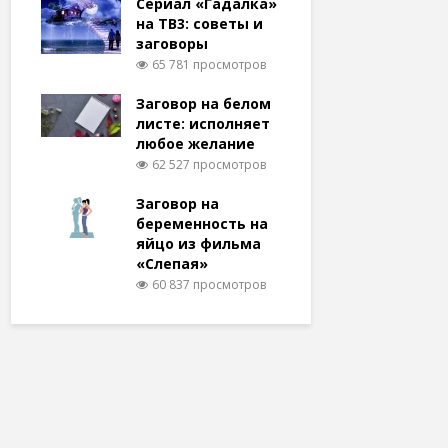
Сериал «Гадалка»
на ТВ3: советы и
заговоры
65 781 просмотров
Заговор на белом
листе: исполняет
любое желание
62 527 просмотров
Заговор на
беременность на
яйцо из фильма
«Слепая»
60 837 просмотров