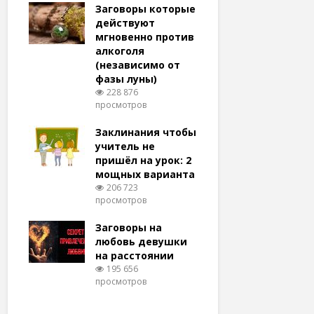
удачу
Заговоры которые
Заговоры
амый
действуют
действу
й и
мгновенно против
мгновенн
алкоголя
похудени
(независимо от
магия (н
тров
фазы луны)
варианто
228 876
159 367
просмотров
просмотро
еса
ам
Заклинания чтобы
Заговоры
ят!
учитель не
любовь 
тров
пришёл на урок: 2
(женщин
мощных варианта
простые 
для
206 723
146 318
просмотров
просмотро
естве
Заговоры на
Заговор 
тров
любовь девушки
вернуть
на расстоянии
(очень с
195 656
125 302
просмотров
просмотро