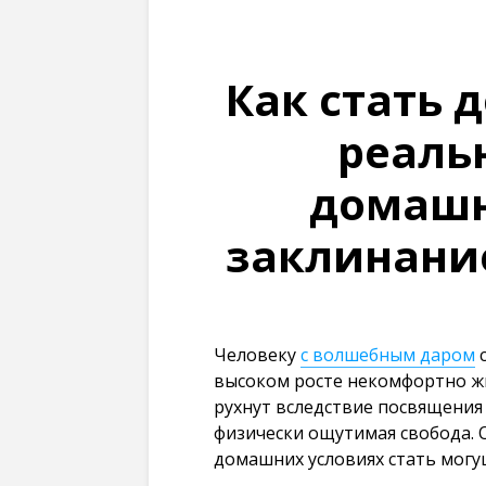
Как стать 
реаль
домашн
заклинание
Человеку
с волшебным даром
с
высоком росте некомфортно жи
рухнут вследствие посвящения
физически ощутимая свобода. 
домашних условиях стать могу