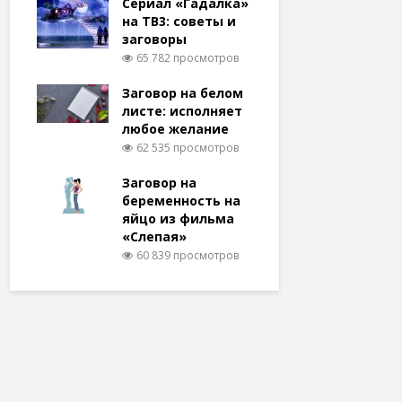
Сериал «Гадалка»
на ТВ3: советы и
заговоры
65 782 просмотров
Заговор на белом
листе: исполняет
любое желание
62 535 просмотров
Заговор на
беременность на
яйцо из фильма
«Слепая»
60 839 просмотров