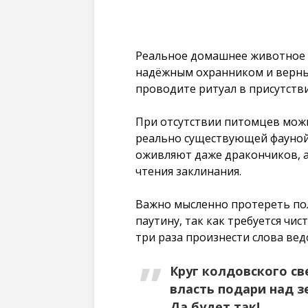
Реальное домашнее животное
надёжным охранником и верны
проводите ритуал в присутстви
При отсутствии питомцев можн
реально существующей фауной
оживляют даже дракончиков, 
чтения заклинания.
Важно мысленно протереть пол
паутину, так как требуется чи
три раза произнести слова вед
Круг колдовского св
власть подари над з
Да будет так!