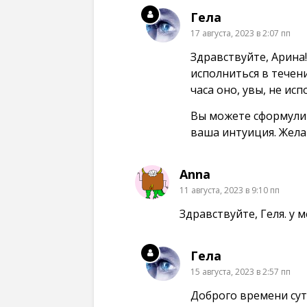
н
о
о
о
е
к
к
к
Гела
)
н
н
н
е
е
е
17 августа, 2023 в 2:07 пп
)
)
)
Здравствуйте, Арина
исполниться в течени
часа оно, увы, не исп
Вы можете сформулир
ваша интуиция. Жела
Anna
11 августа, 2023 в 9:10 пп
Здравствуйте, Геля. у 
Гела
15 августа, 2023 в 2:57 пп
Доброго времени сут