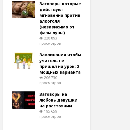
удачу
Заговоры которые
Заговоры
амый
действуют
действу
й и
мгновенно против
мгновенн
алкоголя
похудени
(независимо от
магия (н
тров
фазы луны)
варианто
228 893
159 373
просмотров
просмотро
еса
ам
Заклинания чтобы
Заговоры
ят!
учитель не
любовь 
тров
пришёл на урок: 2
(женщин
мощных варианта
простые 
для
206 730
146 322
просмотров
просмотро
естве
Заговоры на
Заговор 
тров
любовь девушки
вернуть
на расстоянии
(очень с
195 659
125 315
просмотров
просмотро