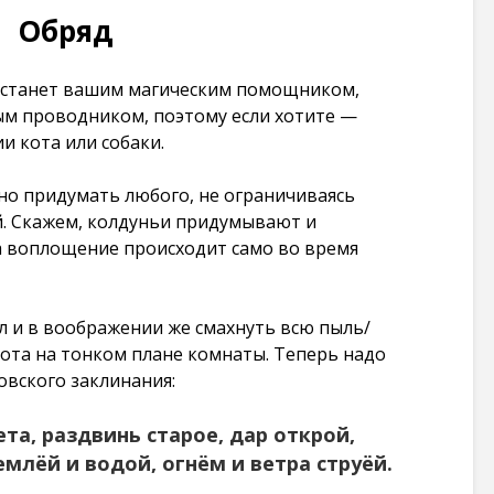
Заговоры которые
Шепоток на 
Обряд
действуют
в лотерее: с
мгновенно на
эффективны
врага через соль:
простой
 станет вашим магическим помощником,
несколько
87 269 просмо
м проводником, поэтому если хотите —
вариантов
и кота или собаки.
106 193
Заговоры на
просмотров
желание: чуд
случаются т
о придумать любого, не ограничиваясь
Ритуал на любовь
где в них вер
. Скажем, колдуньи придумывают и
на лавровый лист:
87 095 просмо
а воплощение происходит само во время
очень просто и
очень быстро
Карты Таро 
103 545
печати на
просмотров
принтере в
 и в воображении же смахнуть всю пыль/
хорошем кач
стота на тонком плане комнаты. Теперь надо
Заговор: закрыть
86 325 просмо
овского заклинания:
дорогу человеку
чтобы не приехал
в определенное
ета, раздвинь старое, дар открой,
место. + заговор
емлёй и водой, огнём и ветра струёй.
чтобы человек
уехал