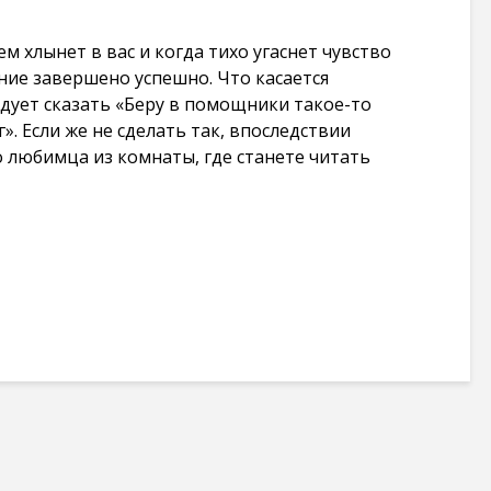
101 268
просмотров
м хлынет в вас и когда тихо угаснет чувство
ние завершено успешно. Что касается
едует сказать «Беру в помощники такое-то
». Если же не сделать так, впоследствии
о любимца из комнаты, где станете читать