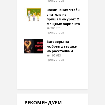
просмотров
п
ние: чудеса
аются там
Заклинания чтобы
З
 них верят!
учитель не
102 просмотров
пришёл на урок: 2
мощных варианта
п
ы Таро для
206 751
ти на
просмотров
п
тере в
шем качестве
Заговоры на
З
346 просмотров
любовь девушки
на расстоянии
(
195 683
просмотров
п
РЕКОМЕНДУЕМ