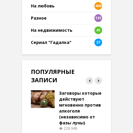
На любовь
400
Разное
101
8
На недвижимость
41
Сериал "Гадалка"
37
ПОПУЛЯРНЫЕ
ЗАПИСИ
ток на удачу
Заговоры которые
З
терее: самый
действуют
ктивный и
мгновенно против
м
той
алкоголя
п
(независимо от
м
279 просмотров
фазы луны)
в
228 948
воры на