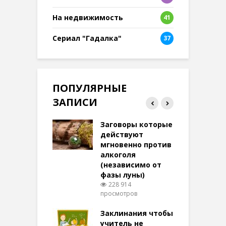
8
На недвижимость
41
Сериал "Гадалка"
37
ПОПУЛЯРНЫЕ
ЗАПИСИ
ток на удачу
Заговоры которые
З
терее: самый
действуют
ктивный и
мгновенно против
м
той
алкоголя
п
(независимо от
м
270 просмотров
фазы луны)
в
228 914
воры на
просмотров
п
ние: чудеса
аются там
Заклинания чтобы
З
 них верят!
учитель не
097 просмотров