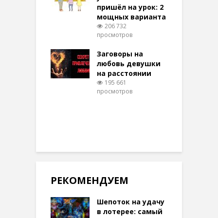
пришёл на урок: 2
мощных варианта
п
ы Таро для
206 732
ти на
просмотров
п
тере в
шем качестве
Заговоры на
З
329 просмотров
любовь девушки
на расстоянии
(
195 661
просмотров
п
РЕКОМЕНДУЕМ
Шепоток на удачу
в лотерее: самый