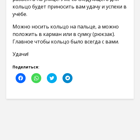
кольцо будет приносить вам удачу и успехи в
учёбе.
Можно носить кольцо на пальце, а можно
положить в карман или в сумку (рюкзак).
Главное чтобы кольцо было всегда с вами.
Удачи!
Поделиться:
Н
Н
Н
Н
а
а
а
а
ж
ж
ж
ж
м
м
м
м
и
и
и
и
т
т
т
т
е
е
е
е
,
,
,
,
ч
ч
ч
ч
т
т
т
т
о
о
о
о
б
б
б
б
ы
ы
ы
ы
о
п
п
п
т
о
о
о
к
д
д
д