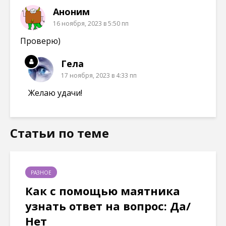
н
о
о
о
е
к
к
к
Аноним
)
н
н
н
е
е
е
16 ноября, 2023 в 5:50 пп
)
)
)
Проверю)
Гела
17 ноября, 2023 в 4:33 пп
Желаю удачи!
Статьи по теме
РАЗНОЕ
Как с помощью маятника
узнать ответ на вопрос: Да/
Нет