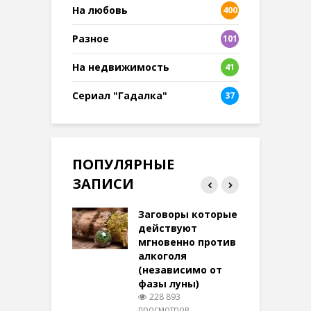
На любовь
400
Разное
101
8
На недвижимость
41
Сериал "Гадалка"
37
ПОПУЛЯРНЫЕ
ЗАПИСИ
ток на удачу
Заговоры которые
З
терее: самый
действуют
ктивный и
мгновенно против
м
той
алкоголя
п
(независимо от
м
269 просмотров
фазы луны)
в
228 893
воры на
просмотров
п