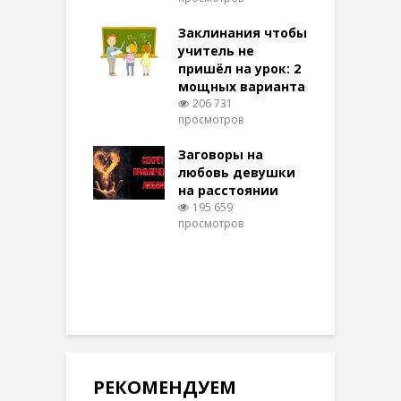
ние: чудеса
аются там
Заклинания чтобы
З
 них верят!
учитель не
095 просмотров
пришёл на урок: 2
мощных варианта
п
ы Таро для
206 731
ти на
просмотров
п
тере в
шем качестве
Заговоры на
З
326 просмотров
любовь девушки
на расстоянии
(
195 659
просмотров
п
РЕКОМЕНДУЕМ