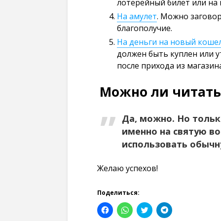
лотерейный билет или на
На амулет
. Можно заговор
благополучие.
На деньги на новый коше
должен быть куплен или у
после прихода из магазина
Можно ли читать 
Да, можно. Но тольк
именно на святую во
использовать обычн
Желаю успехов!
Поделиться:
Н
Н
Н
Н
а
а
а
а