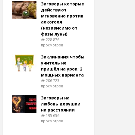
удачу
Заговоры которые
Заговоры
амый
действуют
действу
й и
мгновенно против
мгновенн
алкоголя
похудени
(независимо от
магия (н
тров
фазы луны)
варианто
228 876
159 367
просмотров
просмотро
еса
ам
Заклинания чтобы
Заговоры
ят!
учитель не
любовь 
тров
пришёл на урок: 2
(женщин
мощных варианта
простые 
для
206 723
146 318
просмотров
просмотро
естве
Заговоры на
Заговор 
тров
любовь девушки
вернуть
на расстоянии
(очень с
195 656
125 302
просмотров
просмотро