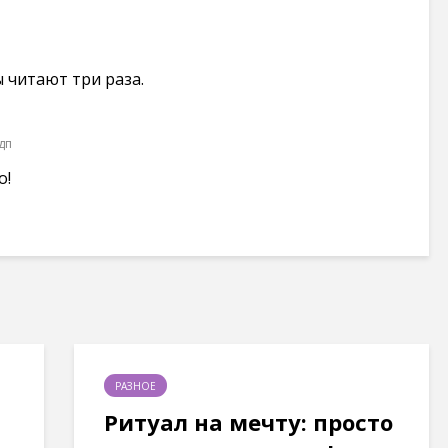
 читают три раза.
 дп
о!
РАЗНОЕ
Ритуал на мечту: просто