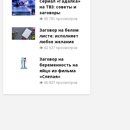
Сериал «Гадалка»
на ТВ3: советы и
заговоры
65 781 просмотров
Заговор на белом
листе: исполняет
любое желание
62 527 просмотров
Заговор на
беременность на
яйцо из фильма
«Слепая»
60 837 просмотров