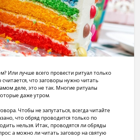
Заговоры которые
Шепоток на 
действуют
в лотерее: с
мгновенно на
эффективны
врага через соль:
простой
несколько
87 269 просмо
вариантов
106 187
Заговоры на
просмотров
желание: чуд
случаются т
Ритуал на любовь
где в них вер
на лавровый лист:
87 091 просмо
очень просто и
м? Или лучше всего провести ритуал только
очень быстро
Карты Таро 
 считается, что заговоры нужно читать
103 541
печати на
 самом деле, это не так. Многие ритуалы
просмотров
принтере в
которые даже утром.
хорошем кач
Заговор: закрыть
86 316 просмо
дорогу человеку
говора. Чтобы не запутаться, всегда читайте
чтобы не приехал
азано, что обряд проводится только по
в определенное
одить нельзя. Итак, проводятся ли обряды
место. + заговор
прос: а можно ли читать заговор на святую
чтобы человек
уехал