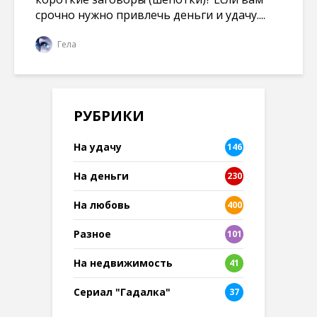
срочно нужно привлечь деньги и удачу....
Гела
РУБРИКИ
На удачу
146
На деньги
230
На любовь
400
Разное
101
8
На недвижимость
41
Сериал "Гадалка"
37