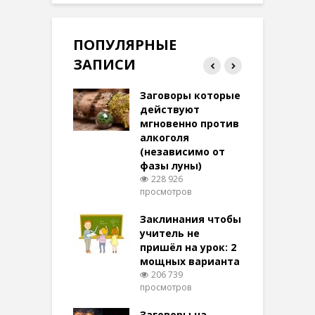
ПОПУЛЯРНЫЕ
ЗАПИСИ
ток на удачу
Заговоры которые
З
терее: самый
действуют
ктивный и
мгновенно против
м
той
алкоголя
п
(независимо от
м
274 просмотров
фазы луны)
в
228 926
воры на
просмотров
п
ние: чудеса
аются там
Заклинания чтобы
З
 них верят!
учитель не
097 просмотров
пришёл на урок: 2
мощных варианта
п
ы Таро для
206 739
ти на
просмотров
п
тере в
шем качестве
Заговоры на
З