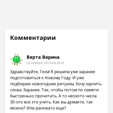
ы
к
к
к
в
р
р
р
а
ы
ы
ы
е
в
в
в
т
а
а
а
с
е
е
е
я
т
т
т
в
с
с
с
н
я
я
я
о
в
в
в
в
н
н
н
Комментарии
о
о
о
о
м
в
в
в
о
о
о
о
к
м
м
м
н
о
о
о
е
к
к
к
Верта Верина
)
н
н
н
е
е
е
23 ноября, 2019 в 8:38 пп
)
)
)
Здравствуйте, Гела! Я решила уже заранее
подготовиться к Новому Году. И уже
подбираю новогодние ритуалы. Хочу заучить
слова. Заранее. Так, чтобы потом по памяти
быстренько прочитать. А то неохото числа
30-ого все это учить. Как вы думаете, так
можно? Или рановато еще?