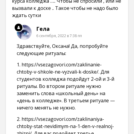
курса колледжа ….. Чтобы не спросили , или не
вызвали к доске .. Такое чтобы не надо было
ждать сутки
Гела
6 сентября, 2022 в 7:38 пп
Здравствуйте, Оксана! Да, попробуйте
следующие ритуалы:
1.
https://vsezagovori.com/zaklinanie-
chtoby-v-shkole-ne-vyzvali-k-doske/
. Для
студентов колледжа подойдут 2-ой и 3-й
ритуалы. Во втором ритуале нужно
заменить слова «школьный день» на
«день в колледже». В третьем ритуале —
ничего менять не нужно.
2.
https://vsezagovori.com/zaklinaniya-
chtoby-stat-nevidimym-na-1-den-v-realnoj-
zhizni/
. Для вас подойдет третье