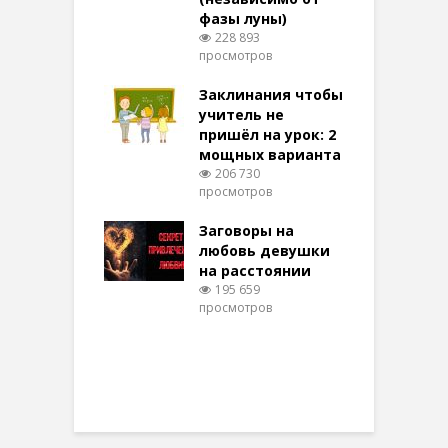
фазы луны)
в
228 893
воры на
просмотров
п
ние: чудеса
аются там
Заклинания чтобы
З
 них верят!
учитель не
095 просмотров
пришёл на урок: 2
мощных варианта
п
ы Таро для
206 730
ти на
просмотров
п
тере в
шем качестве
Заговоры на
З
325 просмотров
любовь девушки
на расстоянии
(
195 659
просмотров
п