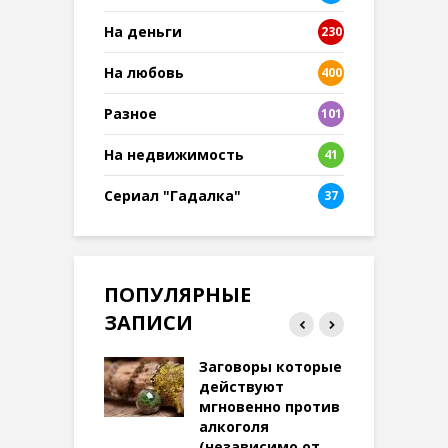
На деньги
230
На любовь
400
Разное
101
8
На недвижимость
41
Сериал "Гадалка"
37
ПОПУЛЯРНЫЕ
ЗАПИСИ
ток на удачу
Заговоры которые
З
терее: самый
действуют
ктивный и
мгновенно против
м
той
алкоголя
п
(независимо от
м
269 просмотров