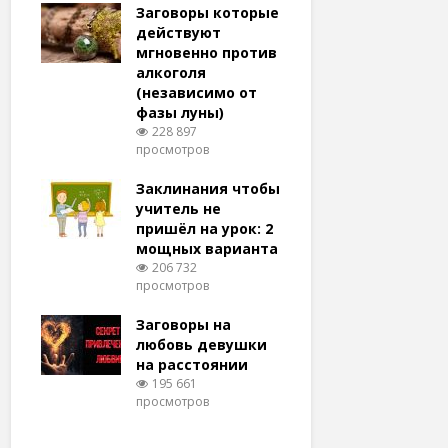
удачу
Заговоры которые
Заговоры
амый
действуют
действу
й и
мгновенно против
мгновенн
алкоголя
похудени
(независимо от
магия (н
тров
фазы луны)
варианто
228 897
159 373
просмотров
просмотро
еса
ам
Заклинания чтобы
Заговоры
ят!
учитель не
любовь 
тров
пришёл на урок: 2
(женщин
мощных варианта
простые 
для
206 732
146 322
просмотров
просмотро
естве
Заговоры на
Заговор 
тров
любовь девушки
вернуть
на расстоянии
(очень с
195 661
125 320
просмотров
просмотро