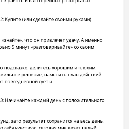
о в работе и в лотерейных розыгрышах.
: Купите (или сделайте своими руками)
 «знайте», что он привлечет удачу. А именно
ровно 5 минут «разговаривайте» со своим
о подсказке, делитесь хорошим и плохим.
авильное решение, наметить план действий
от повседневной суеты.
3: Начинайте каждый день с положительного
унд, зато результат сохранится на весь день.
но себя чувствую, сегодня мне везет целый