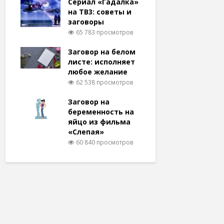
Сериал «Гадалка»
на ТВ3: советы и
заговоры
65 783 просмотров
Заговор на белом
листе: исполняет
любое желание
62 538 просмотров
Заговор на
беременность на
яйцо из фильма
«Слепая»
60 840 просмотров