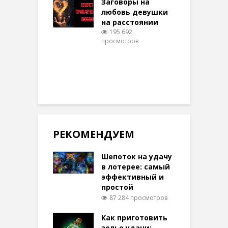
Заговоры на
З
348 просмотров
любовь девушки
на расстоянии
(
195 692
просмотров
п
РЕКОМЕНДУЕМ
Шепоток на удачу
в лотерее: самый
эффективный и
простой
87 284 просмотров
Как приготовить
зелье удачи: