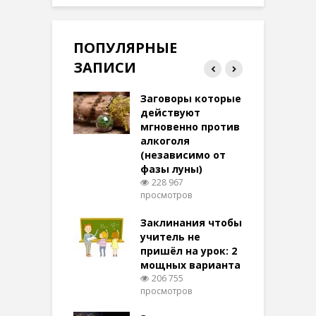
ПОПУЛЯРНЫЕ
ЗАПИСИ
ток на удачу
Заговоры которые
З
терее: самый
действуют
ктивный и
мгновенно против
м
той
алкоголя
п
(независимо от
м
284 просмотров
фазы луны)
в
228 967
воры на
просмотров
п
ние: чудеса
аются там
Заклинания чтобы
З
 них верят!
учитель не
104 просмотров
пришёл на урок: 2
мощных варианта
п
ы Таро для
206 755
ти на
просмотров
п
тере в
шем качестве