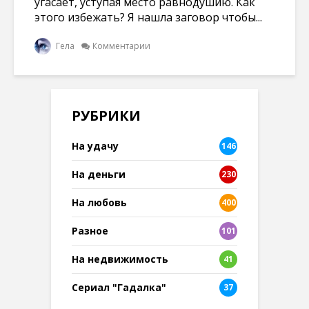
угасает, уступая место равнодушию. Как
этого избежать? Я нашла заговор чтобы...
Гела
Комментарии
РУБРИКИ
На удачу
146
На деньги
230
На любовь
400
Разное
101
8
На недвижимость
41
Сериал "Гадалка"
37