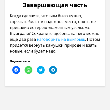
Завершающая часть
Когда сделаете, что вам было нужно,
спрячьте билет в надежное место, опять же
привалив лотерею «каменным узелком».
Выиграли? Сохраните щебень, на него можно
еще два раза
наговорить на выигрыш
. Потом
придется вернуть камушки природе и взять
новые, если будет надо.
Поделиться:
Н
Н
Н
Н
а
а
а
а
ж
ж
ж
ж
м
м
м
м
и
и
и
и
т
т
т
т
е
е
е
е
,
,
,
,
ч
ч
ч
ч
т
т
т
т
о
о
о
о
б
б
б
б
ы
ы
ы
ы