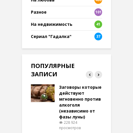
Разное
101
8
На недвижимость
41
Сериал "Гадалка"
37
ПОПУЛЯРНЫЕ
ЗАПИСИ
ток на удачу
Заговоры которые
З
терее: самый
действуют
ктивный и
мгновенно против
м
той
алкоголя
п
(независимо от
м
273 просмотров
фазы луны)
в
228 924
воры на
просмотров
п
ние: чудеса