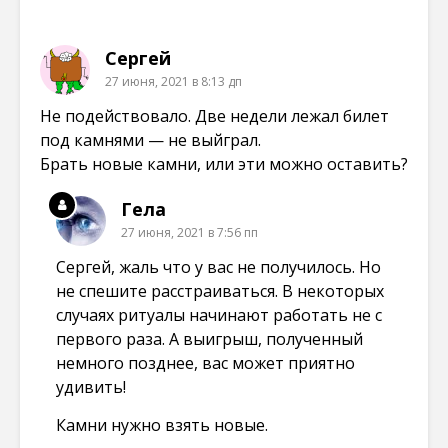
о
о
о
о
к
м
м
м
н
о
о
о
е
к
к
к
Сергей
)
н
н
н
е
е
е
27 июня, 2021 в 8:13 дп
)
)
)
Не подействовало. Две недели лежал билет
под камнями — не выйграл.
Брать новые камни, или эти можно оставить?
Гела
27 июня, 2021 в 7:56 пп
Сергей, жаль что у вас не получилось. Но
не спешите расстраиваться. В некоторых
случаях ритуалы начинают работать не с
первого раза. А выигрыш, полученный
немного позднее, вас может приятно
удивить!
Камни нужно взять новые.