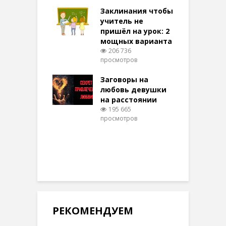
аются там
Заклинания чтобы
З
 них верят!
учитель не
097 просмотров
пришёл на урок: 2
мощных варианта
п
ы Таро для
206 736
ти на
просмотров
п
тере в
шем качестве
Заговоры на
З
330 просмотров
любовь девушки
на расстоянии
(
195 665
просмотров
п
РЕКОМЕНДУЕМ