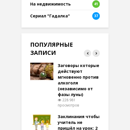
На недвижимость
41
Сериал "Гадалка"
37
ПОПУЛЯРНЫЕ
ЗАПИСИ
ток на удачу
Заговоры которые
З
терее: самый
действуют
ктивный и
мгновенно против
м
той
алкоголя
п
(независимо от
м
288 просмотров
фазы луны)
в
228 981
воры на
просмотров
п
ние: чудеса
аются там
Заклинания чтобы
З
 них верят!
учитель не
106 просмотров
пришёл на урок: 2