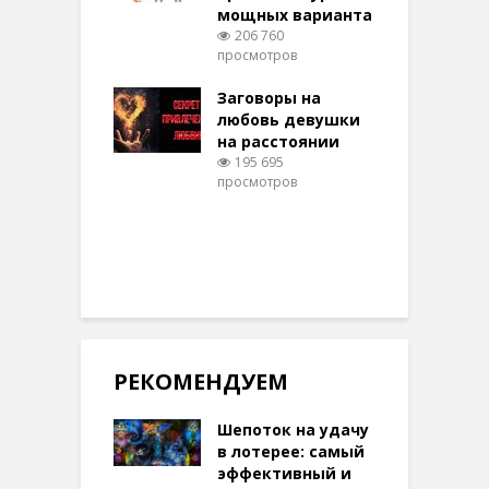
мощных варианта
п
ы Таро для
206 760
ти на
просмотров
п
тере в
шем качестве
Заговоры на
З
349 просмотров
любовь девушки
на расстоянии
(
195 695
просмотров
п
РЕКОМЕНДУЕМ
Шепоток на удачу
в лотерее: самый
эффективный и