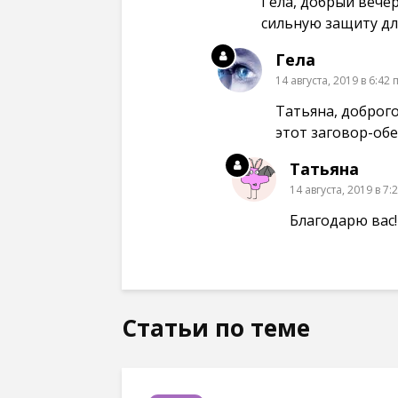
Гела, добрый вече
е
е
е
)
)
)
сильную защиту для
Гела
14 августа, 2019 в 6:42 
Татьяна, доброг
этот заговор-обе
Татьяна
14 августа, 2019 в 7:
Благодарю вас!
Статьи по теме