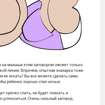
Заговоры которые
Шепоток на 
действуют
в лотерее: с
мгновенно на
эффективны
врага через соль:
простой
несколько
87 269 просмо
вариантов
106 190
Заговоры на
просмотров
желание: чуд
случаются т
Ритуал на любовь
где в них вер
на лавровый лист:
87 094 просмо
очень просто и
очень быстро
Карты Таро 
103 543
печати на
н на малыша этим заговором сможет только
просмотров
принтере в
кой линии. Впрочем, опытная знахарка тоже
хорошем кач
м ее искать? Вы все можете сделать сами,
Заговор: закрыть
86 319 просмо
дорогу человеку
бы ребенок хорошо спал ночью.
чтобы не приехал
в определенное
ет крепко спать, не будет плакать и
место. + заговор
о успокоиться. Очень сильный заговор,
чтобы человек
уехал