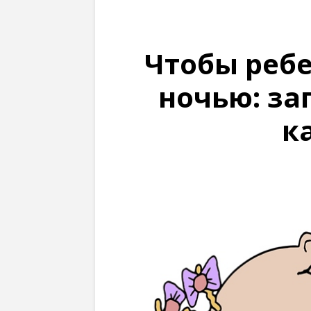
Чтобы ребе
ночью: за
к