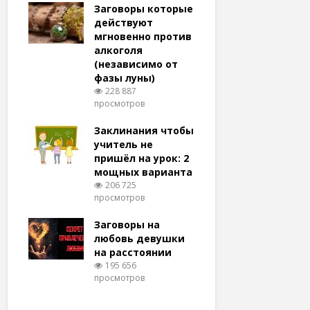
удачу
Заговоры которые
Заговоры
амый
действуют
действу
й и
мгновенно против
мгновенн
алкоголя
похудени
(независимо от
магия (н
тров
фазы луны)
варианто
228 887
159 368
просмотров
просмотро
еса
ам
Заклинания чтобы
Заговоры
ят!
учитель не
любовь 
тров
пришёл на урок: 2
(женщин
мощных варианта
простые 
для
206 725
146 319
просмотров
просмотро
естве
Заговоры на
Заговор 
тров
любовь девушки
вернуть
на расстоянии
(очень с
195 656
125 313
просмотров
просмотро