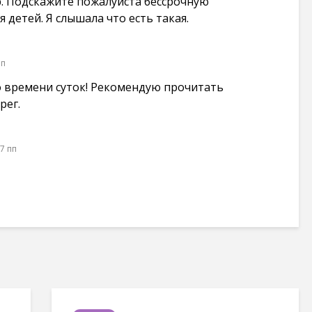
р. Подскажите пожалуйста бессрочную
 детей. Я слышала что есть такая.
пп
о времени суток! Рекомендую прочитать
рег.
27 пп