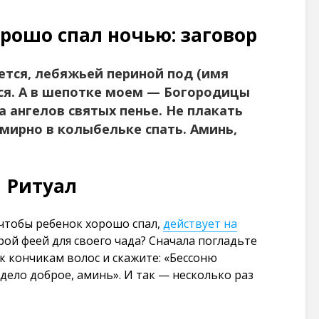
101 266
просмотров
рошо спал ночью: заговор
ется, лебяжьей периной под (имя
тся. А в шепотке моем — Богородицы
а ангелов святых пенье. Не плакать
а мирно в колыбельке спать. Аминь,
Ритуал
 чтобы ребенок хорошо спал,
действует на
рой феей для своего чада? Сначала погладьте
к кончикам волос и скажите: «Бессоню
дело доброе, аминь». И так — несколько раз