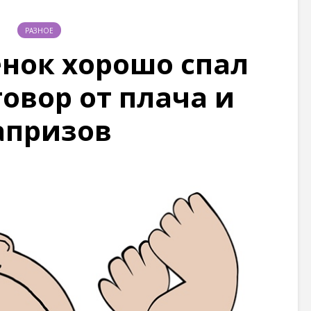
РАЗНОЕ
нок хорошо спал
говор от плача и
апризов