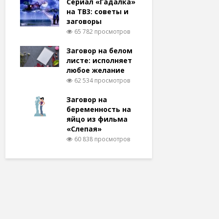
Сериал «Гадалка»
на ТВ3: советы и
заговоры
65 782 просмотров
Заговор на белом
листе: исполняет
любое желание
62 534 просмотров
Заговор на
беременность на
яйцо из фильма
«Слепая»
60 838 просмотров