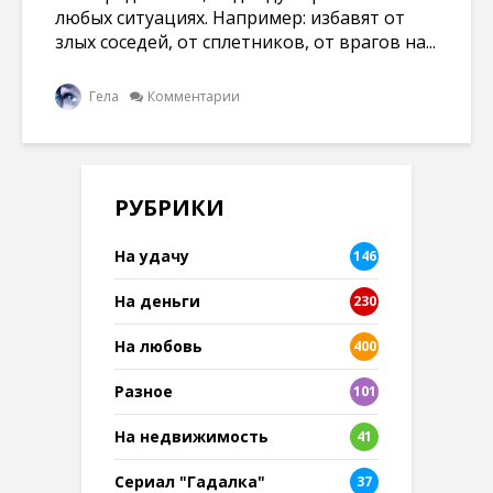
любых ситуациях. Например: избавят от
злых соседей, от сплетников, от врагов на...
Гела
Комментарии
РУБРИКИ
На удачу
146
На деньги
230
На любовь
400
Разное
101
8
На недвижимость
41
Сериал "Гадалка"
37