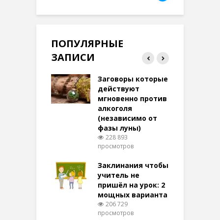
ПОПУЛЯРНЫЕ
ЗАПИСИ
ток на удачу
Заговоры которые
З
терее: самый
действуют
ктивный и
мгновенно против
м
той
алкоголя
п
(независимо от
м
269 просмотров
фазы луны)
в
228 893
воры на
просмотров
п
ние: чудеса
аются там
Заклинания чтобы
З
 них верят!
учитель не
095 просмотров
пришёл на урок: 2
мощных варианта
п
ы Таро для
206 729
ти на
просмотров
п
тере в