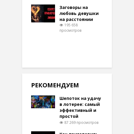
шем качестве
Заговоры на
З
325 просмотров
любовь девушки
на расстоянии
(
195 658
просмотров
п
РЕКОМЕНДУЕМ
Шепоток на удачу
в лотерее: самый
эффективный и
простой
87 269 просмотров