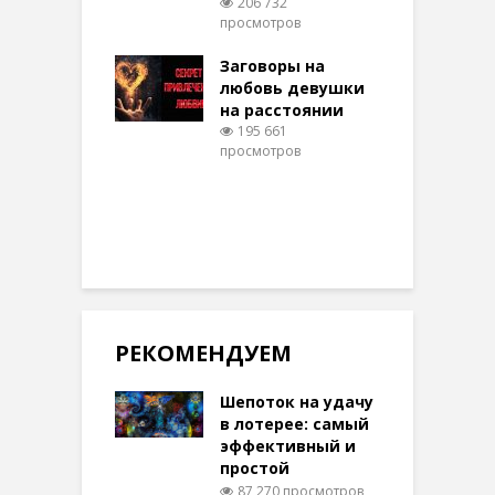
206 732
ти на
просмотров
п
тере в
шем качестве
Заговоры на
З
329 просмотров
любовь девушки
на расстоянии
(
195 661
просмотров
п
РЕКОМЕНДУЕМ
Шепоток на удачу
в лотерее: самый
эффективный и
простой
87 270 просмотров