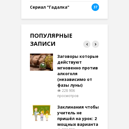
Сериал "Гадалка"
37
ПОПУЛЯРНЫЕ
ЗАПИСИ
ток на удачу
Заговоры которые
З
терее: самый
действуют
ктивный и
мгновенно против
м
той
алкоголя
п
(независимо от
м
270 просмотров
фазы луны)
в
228 906
воры на
просмотров
п
ние: чудеса
аются там
Заклинания чтобы
З
 них верят!
учитель не
096 просмотров
пришёл на урок: 2
мощных варианта
п
ы Таро для