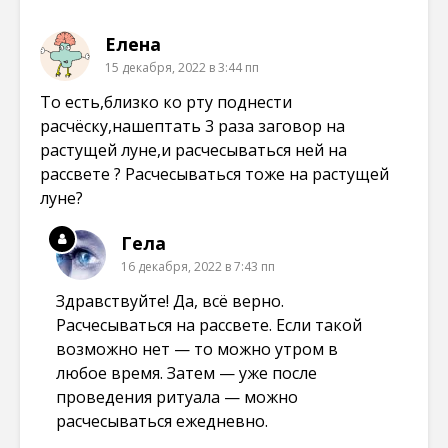
к
м
м
м
н
о
о
о
е
к
к
к
Елена
)
н
н
н
е
е
е
15 декабря, 2022 в 3:44 пп
)
)
)
То есть,близко ко рту поднести
расчёску,нашептать 3 раза заговор на
растущей луне,и расчесываться ней на
рассвете ? Расчесываться тоже на растущей
луне?
Гела
16 декабря, 2022 в 7:43 пп
Здравствуйте! Да, всё верно.
Расчесываться на рассвете. Если такой
возможно нет — то можно утром в
любое время. Затем — уже после
проведения ритуала — можно
расчесываться ежедневно.