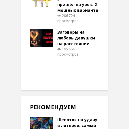
094 просмотров
пришёл на урок: 2
мощных варианта
п
ы Таро для
206 724
ти на
просмотров
п
тере в
шем качестве
Заговоры на
З
317 просмотров
любовь девушки
на расстоянии
(
195 656
просмотров
п
РЕКОМЕНДУЕМ
Шепоток на удачу
в лотерее: самый