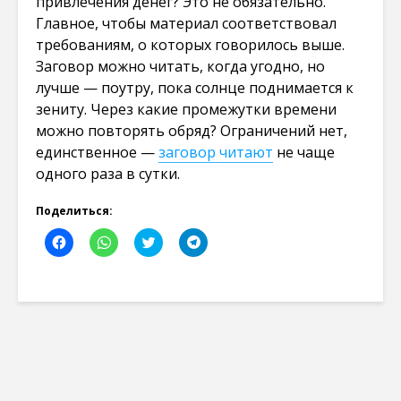
привлечения денег? Это не обязательно.
Главное, чтобы материал соответствовал
требованиям, о которых говорилось выше.
Заговор можно читать, когда угодно, но
лучше — поутру, пока солнце поднимается к
зениту. Через какие промежутки времени
можно повторять обряд? Ограничений нет,
единственное —
заговор читают
не чаще
одного раза в сутки.
Поделиться:
Н
Н
Н
Н
а
а
а
а
ж
ж
ж
ж
м
м
м
м
и
и
и
и
т
т
т
т
е
е
е
е
,
,
,
,
ч
ч
ч
ч
т
т
т
т
о
о
о
о
б
б
б
б
ы
ы
ы
ы
о
п
п
п