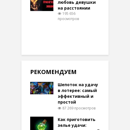
любовь девушки
на расстоянии
(
195 656
просмотров
п
РЕКОМЕНДУЕМ
Шепоток на удачу
в лотерее: самый
эффективный и
простой
87 269 просмотров
Как приготовить
зелье удачи: