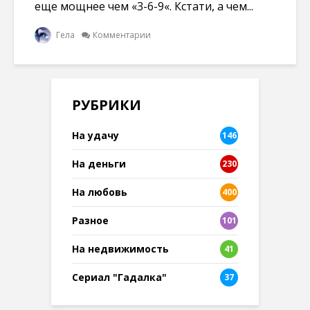
еще мощнее чем «3-6-9«. Кстати, а чем...
Гела
Комментарии
РУБРИКИ
На удачу
146
На деньги
230
На любовь
400
Разное
101
8
На недвижимость
41
Сериал "Гадалка"
37