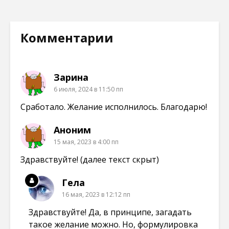
я
т
т
т
в
с
с
с
н
я
я
я
о
в
в
в
в
н
н
н
Комментарии
о
о
о
о
м
в
в
в
о
о
о
о
к
м
м
м
н
о
о
о
е
к
к
к
Зарина
)
н
н
н
е
е
е
6 июля, 2024 в 11:50 пп
)
)
)
Сработало. Желание исполнилось. Благодарю!
Аноним
15 мая, 2023 в 4:00 пп
Здравствуйте! (далее текст скрыт)
Гела
16 мая, 2023 в 12:12 пп
Здравствуйте! Да, в принципе, загадать
такое желание можно. Но, формулировка