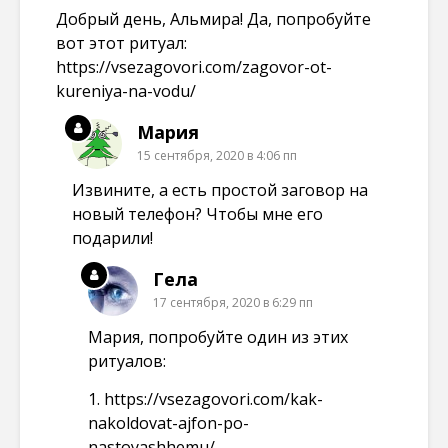
Добрый день, Альмира! Да, попробуйте
вот этот ритуал:
https://vsezagovori.com/zagovor-ot-
kureniya-na-vodu/
Мария
15 сентября, 2020 в 4:06 пп
Извините, а есть простой заговор на
новый телефон? Чтобы мне его
подарили!
Гела
17 сентября, 2020 в 6:29 пп
Мария, попробуйте один из этих
ритуалов:
1.
https://vsezagovori.com/kak-
nakoldovat-ajfon-po-
nastoyashhemu/