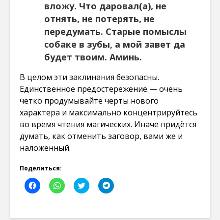
вложу. Что даровал(а), не
отнять, не потерять, не
передумать. Старые помыслы
собаке в зубы, а мой завет да
будет твоим. Аминь.
В целом эти заклинания безопасны.
Единственное предостережение — очень
чётко продумывайте черты нового
характера и максимально концентрируйтесь
во время чтения магических. Иначе придётся
думать, как отменить заговор, вами же и
наложенный.
Поделиться:
Н
Н
Н
Н
а
а
а
а
ж
ж
ж
ж
м
м
м
м
и
и
и
и
т
т
т
т