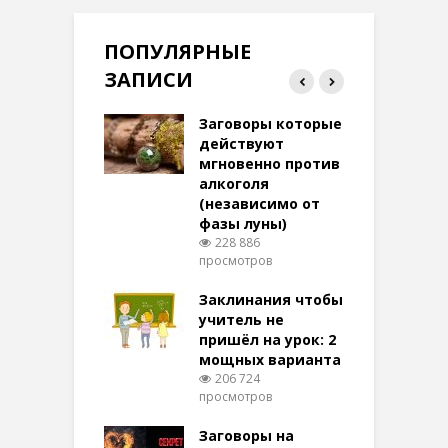
ПОПУЛЯРНЫЕ
ЗАПИСИ
ток на удачу
Заговоры которые
З
терее: самый
действуют
ктивный и
мгновенно против
м
той
алкоголя
п
(независимо от
м
269 просмотров
фазы луны)
в
228 886
воры на
просмотров
п
ние: чудеса
аются там
Заклинания чтобы
З
 них верят!
учитель не
094 просмотров
пришёл на урок: 2
мощных варианта
п
ы Таро для
206 724
ти на
просмотров
п
тере в
шем качестве
Заговоры на
З
317 просмотров