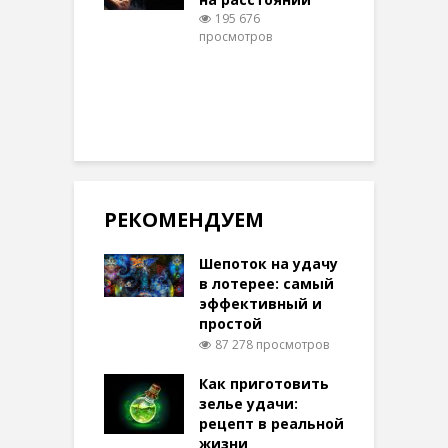
195 676
просмотров
п
РЕКОМЕНДУЕМ
Шепоток на удачу
в лотерее: самый
эффективный и
простой
87 278 просмотров
Как приготовить
зелье удачи:
рецепт в реальной
жизни