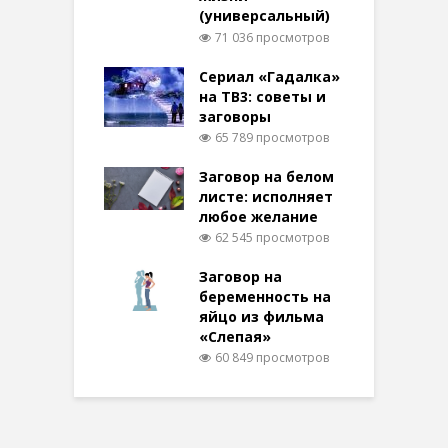
(универсальный)
71 036 просмотров
Сериал «Гадалка»
на ТВ3: советы и
заговоры
65 789 просмотров
Заговор на белом
листе: исполняет
любое желание
62 545 просмотров
Заговор на
беременность на
яйцо из фильма
«Слепая»
60 849 просмотров