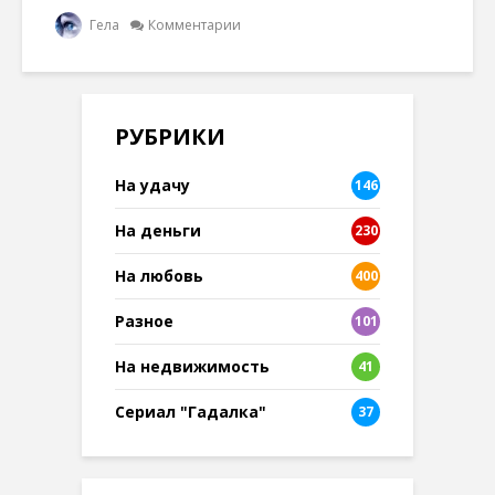
Гела
Комментарии
РУБРИКИ
На удачу
146
На деньги
230
На любовь
400
Разное
101
8
На недвижимость
41
Сериал "Гадалка"
37