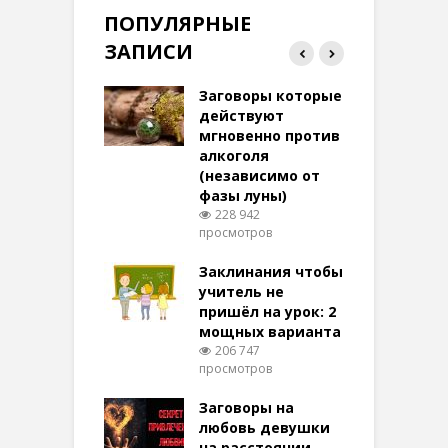
ПОПУЛЯРНЫЕ
ЗАПИСИ
ток на удачу
Заговоры которые
З
терее: самый
действуют
ктивный и
мгновенно против
м
той
алкоголя
п
(независимо от
м
278 просмотров
фазы луны)
в
228 942
воры на
просмотров
п
ние: чудеса
аются там
Заклинания чтобы
З
 них верят!
учитель не
101 просмотров
пришёл на урок: 2
мощных варианта
п
ы Таро для
206 747
ти на
просмотров
п
тере в
шем качестве
Заговоры на
З
346 просмотров
любовь девушки
на расстоянии
(