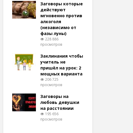
удачу
Заговоры которые
Заговоры
амый
действуют
действу
й и
мгновенно против
мгновенн
алкоголя
похудени
(независимо от
магия (н
тров
фазы луны)
варианто
228 886
159 368
просмотров
просмотро
еса
ам
Заклинания чтобы
Заговоры
ят!
учитель не
любовь 
тров
пришёл на урок: 2
(женщин
мощных варианта
простые 
для
206 725
146 319
просмотров
просмотро
естве
Заговоры на
Заговор 
тров
любовь девушки
вернуть
на расстоянии
(очень с
195 656
125 313
просмотров
просмотро