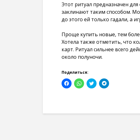
Этот ритуал предназначен для
заклинают таким способом. Мо
до этого ей только гадали, а 
Проще купить новые, тем боле
Хотела также отметить, что кол
карт. Ритуал сильнее всего де
около полуночи.
Поделиться:
Н
Н
Н
Н
а
а
а
а
ж
ж
ж
ж
м
м
м
м
и
и
и
и
т
т
т
т
е
е
е
е
,
,
,
,
ч
ч
ч
ч
т
т
т
т
о
о
о
о
б
б
б
б
ы
ы
ы
ы
о
п
п
п
т
о
о
о