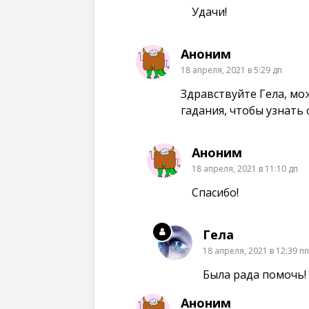
к
м
м
м
Удачи!
н
о
о
о
е
к
к
к
)
н
н
н
е
е
е
)
)
)
Аноним
18 апреля, 2021 в 5:29 дп
Здравствуйте Гела, мо
гадания, чтобы узнать 
Аноним
18 апреля, 2021 в 11:10 дп
Спасибо!
Гела
18 апреля, 2021 в 12:39 пп
Была рада помочь!
Аноним