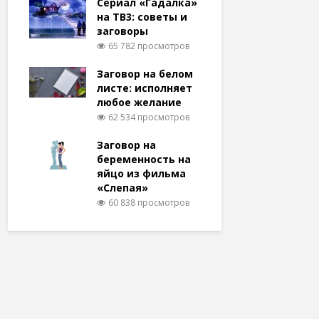
Сериал «Гадалка»
на ТВ3: советы и
заговоры
65 782 просмотров
Заговор на белом
листе: исполняет
любое желание
62 534 просмотров
Заговор на
беременность на
яйцо из фильма
«Слепая»
60 838 просмотров