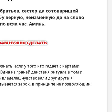
101 266
просмотров
 братьев, сестер да сотоварищей
бу верную, неизменную да на слово
по всяк час. Аминь.
знать, если у того кто гадает с картами
 Одна из граней действия ритуала в том и
 владелец чувствовали друг друга. +
дывается зарок, в принципе не позволяющий