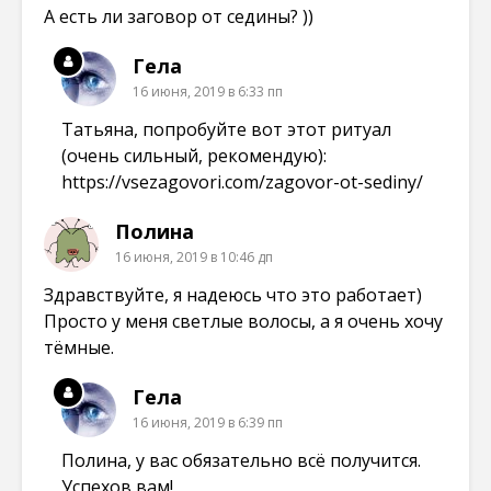
А есть ли заговор от седины? ))
Гела
16 июня, 2019 в 6:33 пп
Татьяна, попробуйте вот этот ритуал
(очень сильный, рекомендую):
https://vsezagovori.com/zagovor-ot-sediny/
Полина
16 июня, 2019 в 10:46 дп
Здравствуйте, я надеюсь что это работает)
Просто у меня светлые волосы, а я очень хочу
тёмные.
Гела
16 июня, 2019 в 6:39 пп
Полина, у вас обязательно всё получится.
Успехов вам!