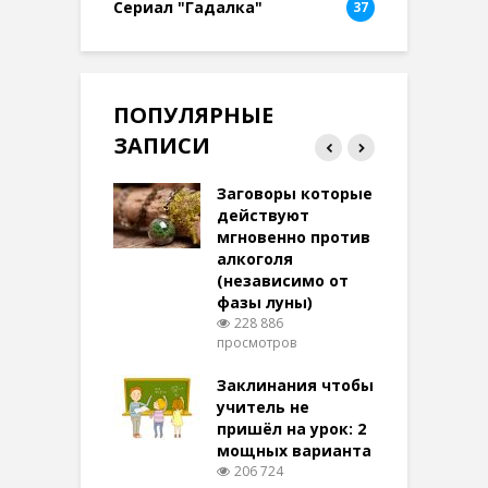
Сериал "Гадалка"
37
ПОПУЛЯРНЫЕ
ЗАПИСИ
ток на удачу
Заговоры которые
З
терее: самый
действуют
ктивный и
мгновенно против
м
той
алкоголя
п
(независимо от
м
269 просмотров
фазы луны)
в
228 886
воры на
просмотров
п
ние: чудеса
аются там
Заклинания чтобы
З
 них верят!
учитель не
092 просмотров
пришёл на урок: 2
мощных варианта
п
ы Таро для
206 724
ти на