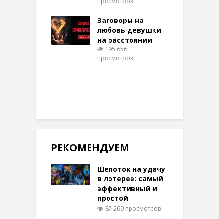
просмотров
п
тере в
шем качестве
Заговоры на
З
317 просмотров
любовь девушки
на расстоянии
(
195 656
просмотров
п
РЕКОМЕНДУЕМ
Шепоток на удачу
в лотерее: самый
эффективный и
простой
87 269 просмотров