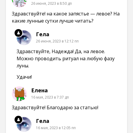
е
е
е
26 июня, 2023 в 8:50 дп
)
)
)
Здравствуйте! на какое запястье — левое? На
какие лунные сутки лучше читать?
Гела
26 июня, 2023 в 12:12 пп
Здравствуйте, Надежда! Да, на левое.
Можно проводить ритуал на любую фазу
луны.
Удачи!
Елена
16 мая, 2023 в 7:37 дп
Здравствуйте! Благодарю за статью!
Гела
16 мая, 2023 в 12:05 пп